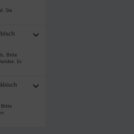
d. Sie
äbisch
b. Bitte
heidet. In
äbisch
Bitte
en