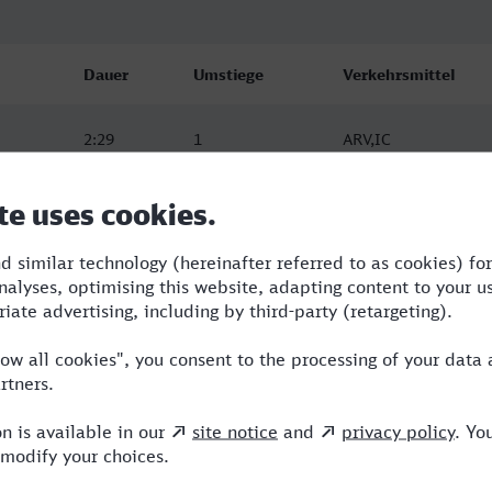
Dauer
Umstiege
Verkehrsmittel
2:29
1
ARV,IC
4:01
4
BUS,RE,ARV
3:35
2
ARV,ICE