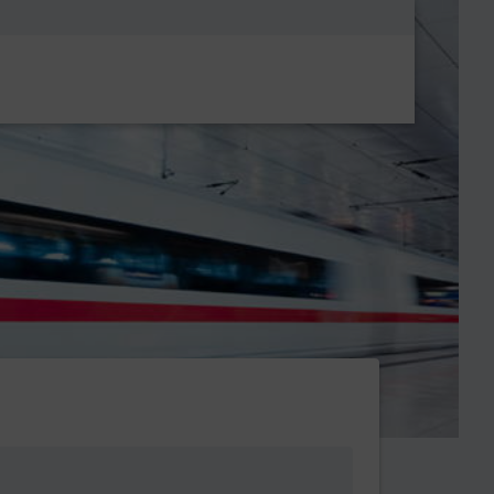
Metanavigatio