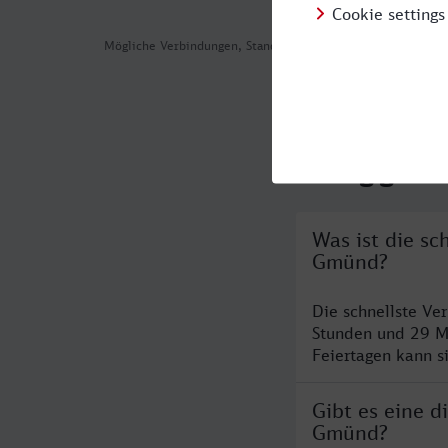
Mögliche Verbindungen, Stand: 2026-08-04 06:47
Häufig geste
Was ist die s
Gmünd?
Die schnellste V
Stunden und 29 M
Feiertagen kann s
Gibt es eine 
Gmünd?