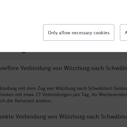
llte Fragen
chnellste Verbindung von Würzburg nach Schwäb
erbindung mit dem Zug von Würzburg nach Schwäbisch Gmünd
inuten mit etwa 23 Verbindungen pro Tag. An Wochenende
ich die Reisezeit ändern.
direkte Verbindung von Würzburg nach Schwäbis