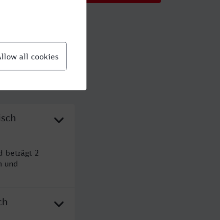
isch
 beträgt 2
n und
ch