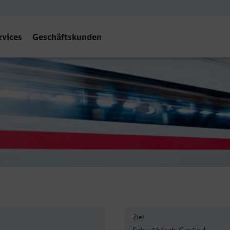
rvices
Geschäftskunden
ch Gmünd
Ziel