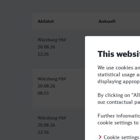
Abfahrt
Ankunft
Würzburg Hbf
Luzern
20.08.26
20.08.26
12:26
18:05
Würzburg Hbf
Luzern
20.08.26
20.08.26
08:55
15:55
Würzburg Hbf
Luzern
20.08.26
21.08.26
22:56
09:55