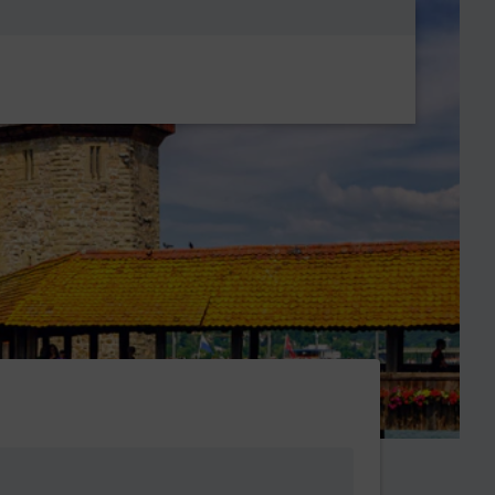
Metanavigatio