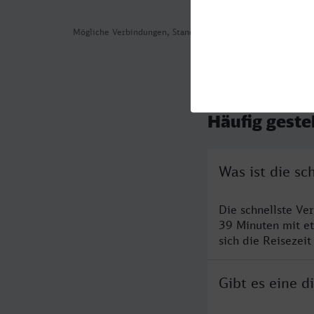
Mögliche Verbindungen, Stand: 2026-08-06 02:16
Häufig geste
Was ist die s
Die schnellste Ve
39 Minuten mit e
sich die Reisezeit
Gibt es eine 