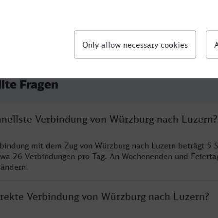
llte Fragen
chnellste Verbindung von Würzburg nach Luzern?
rbindung mit dem Zug von Würzburg nach Luzern beträgt 5 
twa 26 Verbindungen pro Tag. An Wochenenden und Feierta
 ändern.
direkte Verbindung von Würzburg nach Luzern?