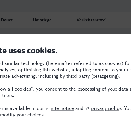
Dauer
Umstiege
Verkehrsmittel
5:39
3
ICE,IC
7:00
2
RE,ICE
10:59
4
RE,ICE