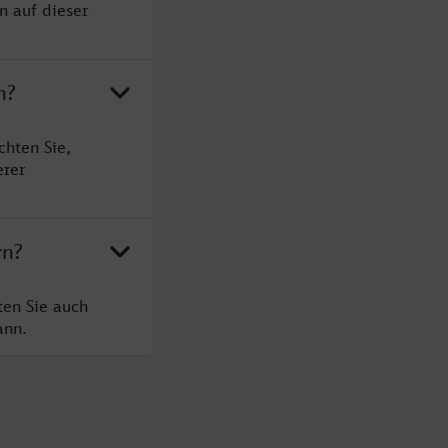
n auf dieser
n?
chten Sie,
erer
rn?
ten Sie auch
ann.