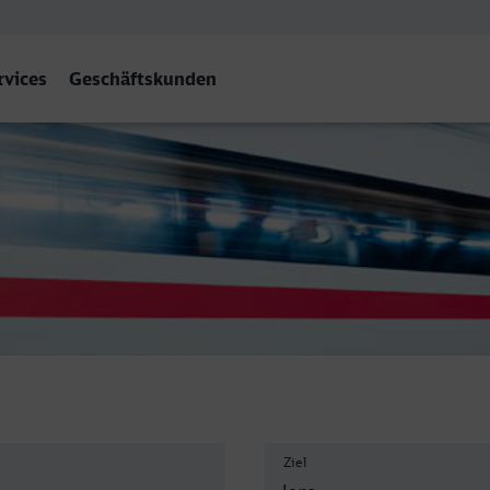
rvices
Geschäftskunden
hof West, Jena
Ziel