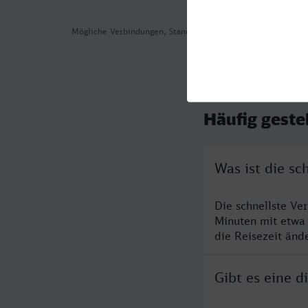
Mögliche Verbindungen, Stand: 2026-08-01 01:24
Häufig geste
Was ist die s
Die schnellste Ve
Minuten mit etwa
die Reisezeit änd
Gibt es eine 