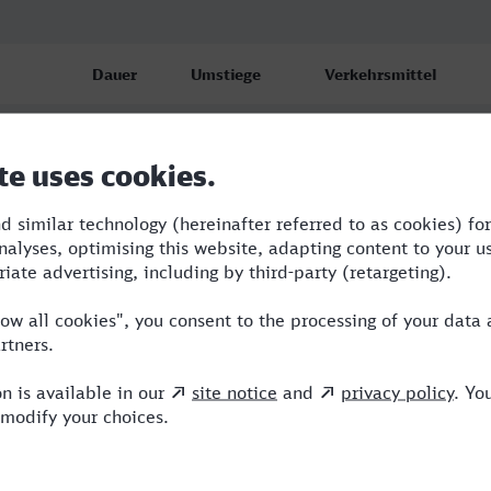
Dauer
Umstiege
Verkehrsmittel
4:34
5
RB,STR,BUS,RE,ICE,EB
4:41
4
ABR,RE,ICE
5:55
3
ABR,RE,ICE