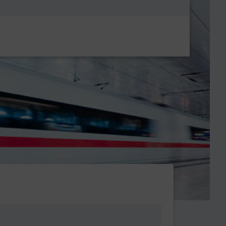
Metanavigatio