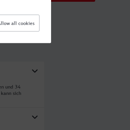
en und 34
kann sich