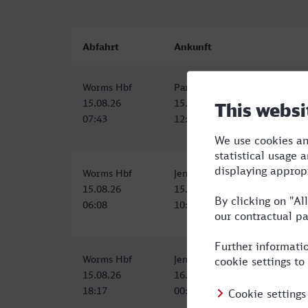
Abfahrt
Ankunft
Worms Hbf
Paradiesbahnhof West, Jena
15.08.26
15.08.26
07:43
12:17
Worms Hbf
Jena Paradies
15.08.26
15.08.26
06:08
10:49
Worms Hbf
Jena Paradies
15.08.26
16.08.26
18:17
00:12