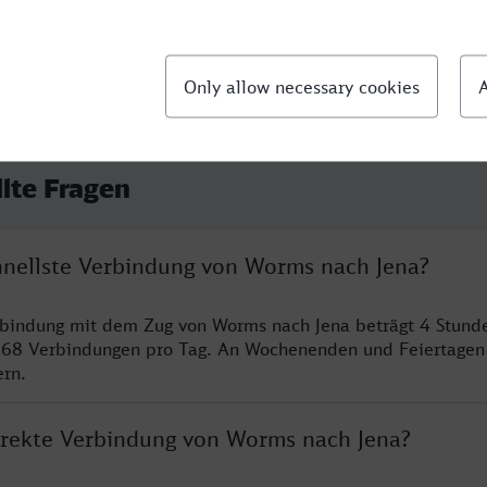
llte Fragen
chnellste Verbindung von Worms nach Jena?
rbindung mit dem Zug von Worms nach Jena beträgt 4 Stund
 68 Verbindungen pro Tag. An Wochenenden und Feiertagen 
ern.
direkte Verbindung von Worms nach Jena?