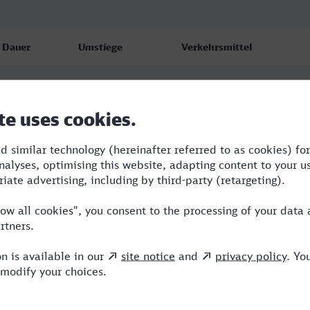
Dauer
Umstiege
Verkehrsmittel
3:25
3
RB,RE,ICE
4:00
2
RB,RE,ENO
3:42
2
RB,RE,ICE