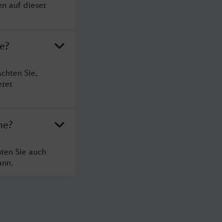
en auf dieser
e?
chten Sie,
erer
ne?
ten Sie auch
ann.