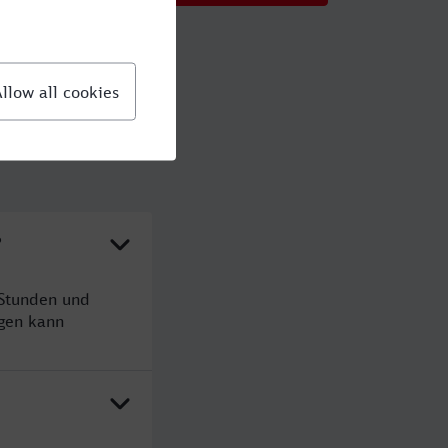
?
 Stunden und
gen kann