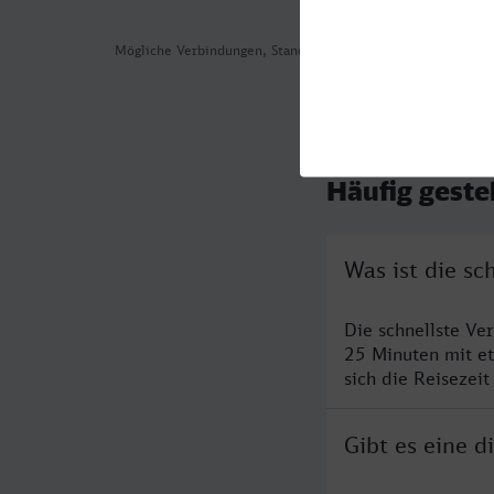
Mögliche Verbindungen, Stand: 2026-08-04 06:56
Häufig geste
Was ist die s
Die schnellste Ve
25 Minuten mit e
sich die Reisezeit
Gibt es eine 