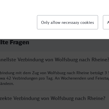
llte Fragen
chnellste Verbindung von Wolfsburg nach Rheine
rbindung mit dem Zug von Wolfsburg nach Rheine beträgt 3
twa 42 Verbindungen pro Tag. An Wochenenden und Feierta
 ändern.
direkte Verbindung von Wolfsburg nach Rheine?