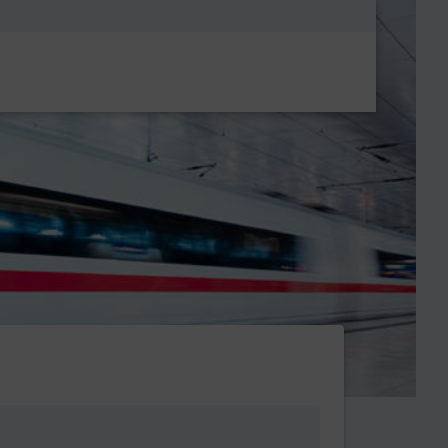
Metanavigatio