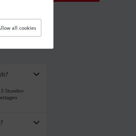
dt?
 3 Stunden
ertagen
t?