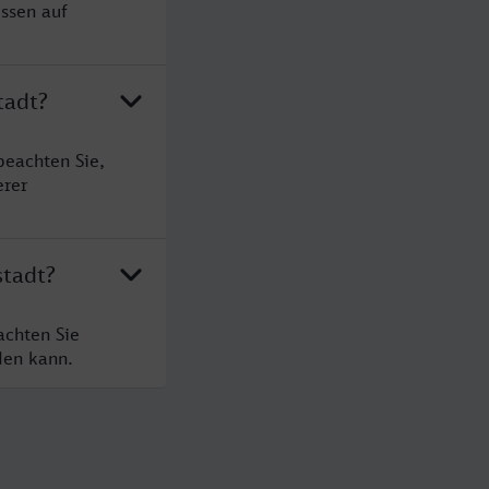
üssen auf
tadt?
beachten Sie,
erer
stadt?
achten Sie
den kann.