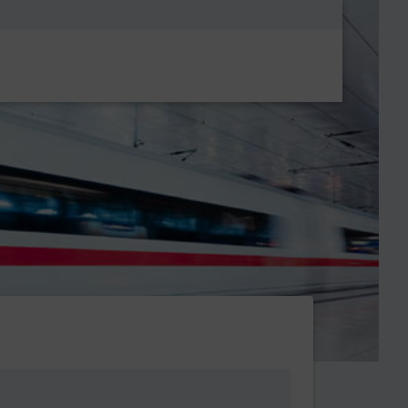
Metanavigatio