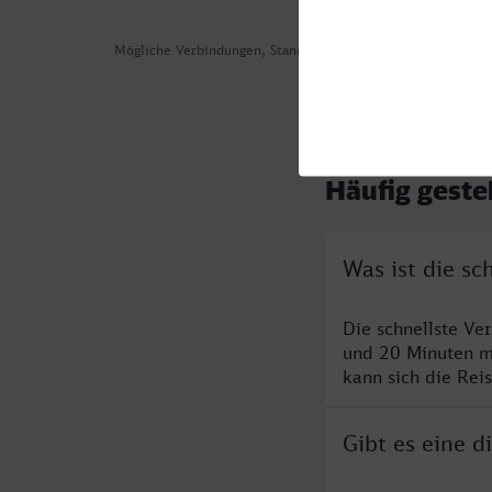
Mögliche Verbindungen, Stand: 2026-08-05 05:11
Häufig geste
Was ist die sc
Die schnellste Ve
und 20 Minuten m
kann sich die Rei
Gibt es eine 