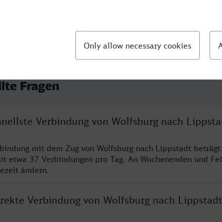
llte Fragen
hnellste Verbindung von Wolfsburg nach Lippsta
rbindung mit dem Zug von Wolfsburg nach Lippstadt beträgt
it etwa 37 Verbindungen pro Tag. An Wochenenden und Fei
sezeit ändern.
direkte Verbindung von Wolfsburg nach Lippstad