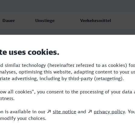
Dauer
Umstiege
Verkehrsmittel
3:20
2
ERB,SBH,ICE
3:21
1
ERB,ICE
3:21
1
ERB,ICE