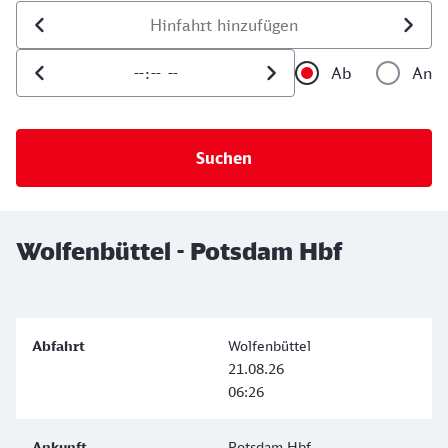
Datum der Hinfahrt
Uhrzeit der Hinfahrt
Ab
An
Uhrzeit als 
Uh
Wolfenbüttel - Potsdam Hbf
Wolfenbüttel
21.08.26
06:26
Potsdam Hbf