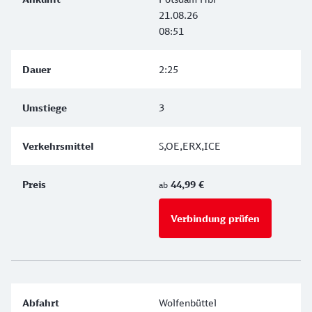
21.08.26
08:51
2:25
3
S,OE,ERX,ICE
44,99 €
ab
Verbindung prüfen
für Preise 
Wolfenbüttel