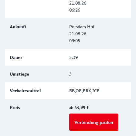
21.08.26
06:26
Potsdam Hbf
21.08.26
09:05
2:39
3
RB,OE,ERX,ICE
44,99 €
ab
Verbindung prüfen
für Preise 