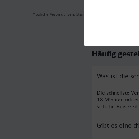
Mögliche Verbindungen, Stand: 2026-08-08 06:26
Häufig geste
Was ist die s
Die schnellste Ve
18 Minuten mit e
sich die Reisezeit
Gibt es eine 