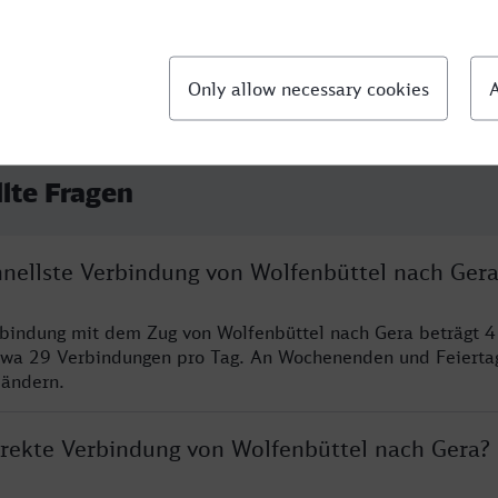
llte Fragen
chnellste Verbindung von Wolfenbüttel nach Ger
rbindung mit dem Zug von Wolfenbüttel nach Gera beträgt 
twa 29 Verbindungen pro Tag. An Wochenenden und Feierta
 ändern.
direkte Verbindung von Wolfenbüttel nach Gera?