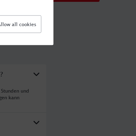
a?
4 Stunden und
gen kann