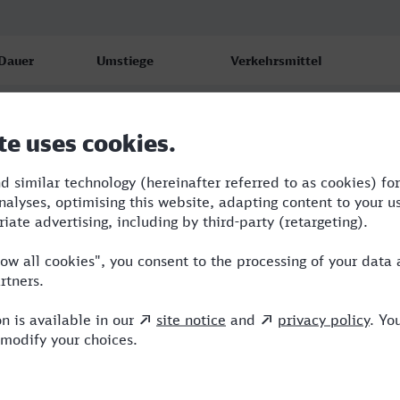
Dauer
Umstiege
Verkehrsmittel
4:18
3
RE,ERX,IC,EB
4:29
2
RE,ERX,ICE
4:29
2
RE,ERX,ICE