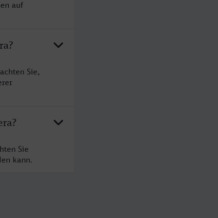
sen auf
ra?
achten Sie,
erer
era?
hten Sie
den kann.