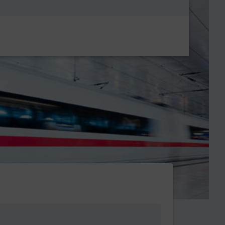
Metanavigatio