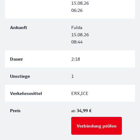
15.08.26
06:26
Fulda
15.08.26
08:44
2:18
1
ERX,ICE
34,99 €
ab
Verbindung prüfen
für Preise 