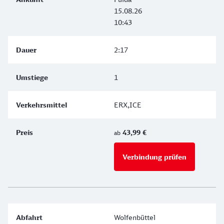
15.08.26
10:43
2:17
1
ERX,ICE
43,99 €
ab
Verbindung prüfen
für Preise 
Wolfenbüttel