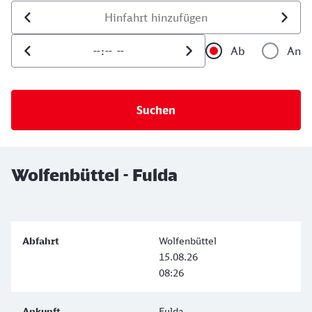
Datum der Hinfahrt
Uhrzeit der Hinfahrt
Ab
An
Uhrzeit als 
Uh
Wolfenbüttel - Fulda
Wolfenbüttel
15.08.26
08:26
Fulda