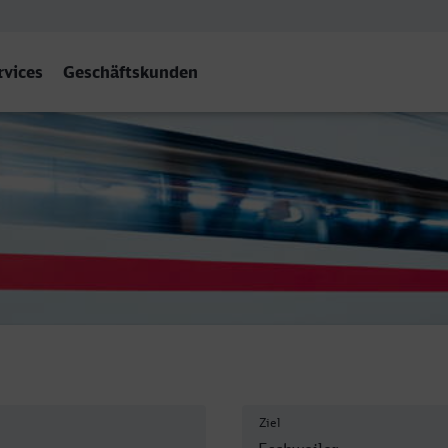
rvices
Geschäftskunden
 Hbf
Ziel