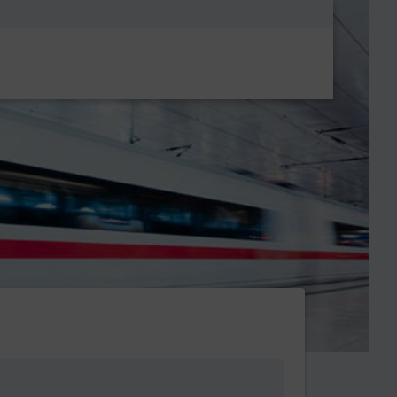
Metanavigatio