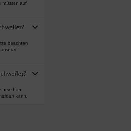
e müssen auf
chweiler?
itte beachten
 unserer
schweiler?
e beachten
cheiden kann.