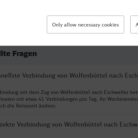
llte Fragen
hnellste Verbindung von Wolfenbüttel nach Esch
rbindung mit dem Zug von Wolfenbüttel nach Eschweiler bet
inuten mit etwa 41 Verbindungen pro Tag. An Wochenende
ich die Reisezeit ändern.
direkte Verbindung von Wolfenbüttel nach Eschw