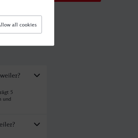
weiler?
rägt 5
n und
eiler?