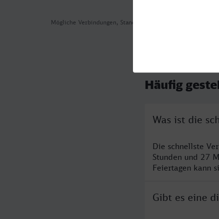
Mögliche Verbindungen, Stand: 2026-08-03 17:10
Häufig geste
Was ist die sc
Die schnellste Ve
Stunden und 27 M
Feiertagen kann s
Gibt es eine 