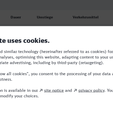
Dauer
Umstiege
Verkehrsmittel
5:27
3
ERX,ICE,NX
5:27
3
ERX,ICE,NX
10:01
3
RB,ENO,ICE,NX