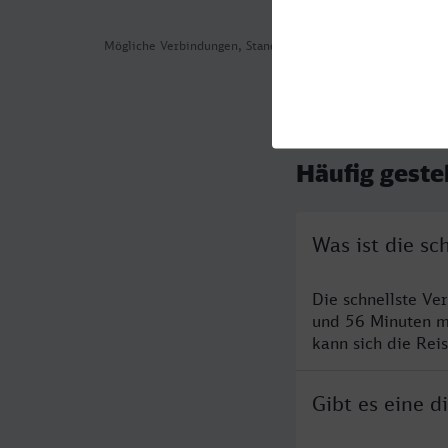
Mögliche Verbindungen, Stand: 2026-08-06 03:19
Häufig geste
Was ist die s
Die schnellste Ve
und 56 Minuten m
kann sich die Rei
Gibt es eine 