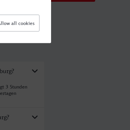
sburg?
gt 3 Stunden
ertagen
urg?