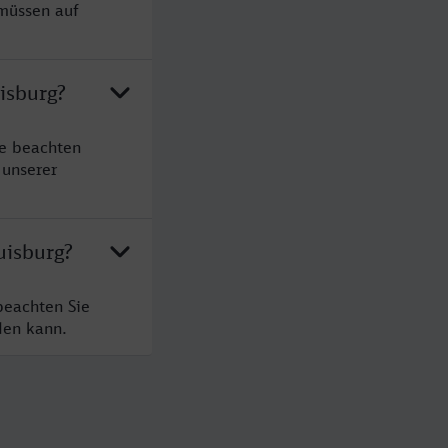
 müssen auf
isburg?
te beachten
 unserer
uisburg?
beachten Sie
den kann.