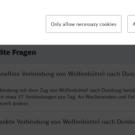
llte Fragen
chnellste Verbindung von Wolfenbüttel nach Dui
rbindung mit dem Zug von Wolfenbüttel nach Duisburg beträ
it etwa 37 Verbindungen pro Tag. An Wochenenden und Fei
sezeit ändern.
direkte Verbindung von Wolfenbüttel nach Duisb