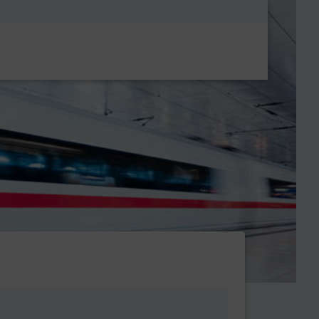
Metanavigatio