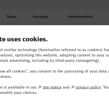
Dauer
Umstiege
Verkehrsmittel
3:56
2
RB,ENO,ICE
5:18
3
RB,ERX,ICE,NX
3:59
2
RB,ENO,ICE