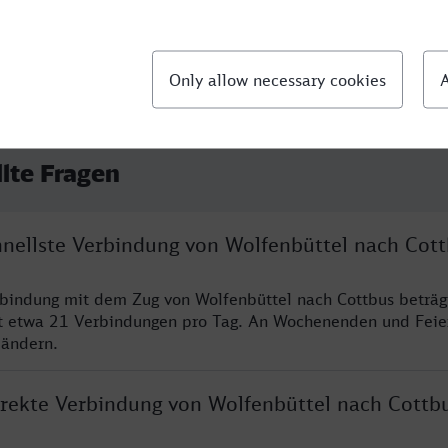
llte Fragen
chnellste Verbindung von Wolfenbüttel nach Cot
rbindung mit dem Zug von Wolfenbüttel nach Cottbus beträg
t etwa 21 Verbindungen pro Tag. An Wochenenden und Feie
 ändern.
direkte Verbindung von Wolfenbüttel nach Cottb