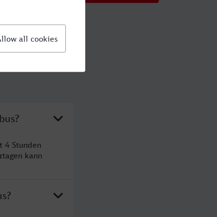
tbus?
t 4 Stunden
rtagen kann
us?