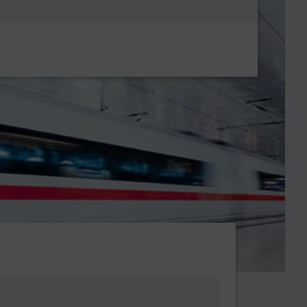
Metanavigatio