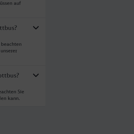
müssen auf
ttbus?
e beachten
 unserer
ottbus?
eachten Sie
den kann.