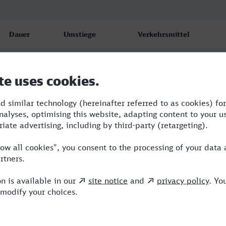
Dauer
Umstiege
Verkehrsmittel
4:03
3
RB,RE,ENO,ICE
4:03
3
RB,RE,ENO,ICE
4:03
2
RE,ERX,ICE