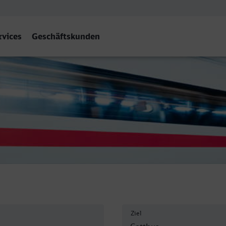
rvices
Geschäftskunden
f
Ziel