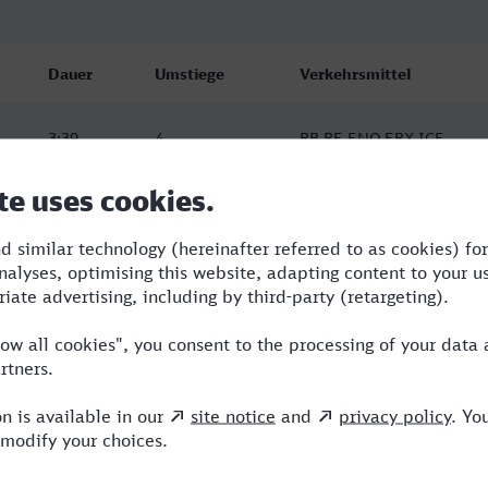
Dauer
Umstiege
Verkehrsmittel
3:39
4
RB,RE,ENO,ERX,ICE
4:04
3
RE,ERX,ICE
4:04
4
RE,ERX,ICE