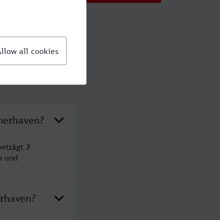
emerhaven?
eträgt 3
n und
erhaven?