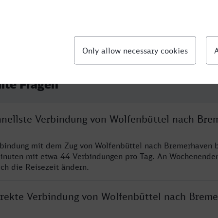
llte Fragen
chnellste Verbindung von Wolfenbüttel nach Br
rbindung mit dem Zug von Wolfenbüttel nach Bremerhaven b
inuten mit etwa 44 Verbindungen pro Tag. An Wochenende
ich die Reisezeit ändern.
direkte Verbindung von Wolfenbüttel nach Brem