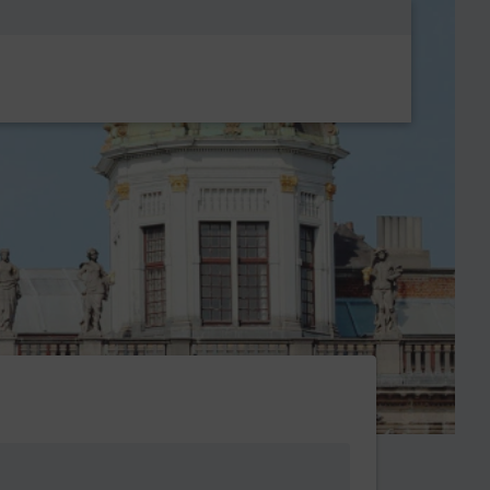
Metanavigatio