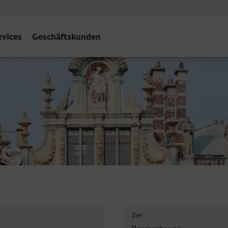
rvices
Geschäftskunden
en Hbf
Ziel