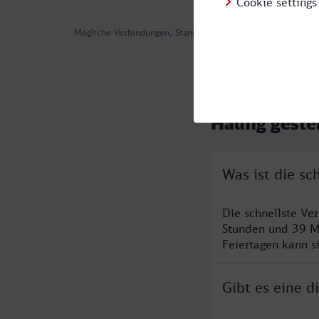
Mögliche Verbindungen, Stand: 2026-08-06 03:20
Häufig geste
Was ist die s
Die schnellste Ve
Stunden und 39 M
Feiertagen kann s
Gibt es eine 