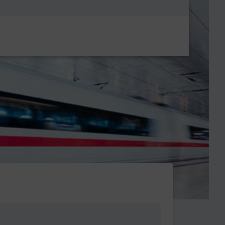
Metanavigatio