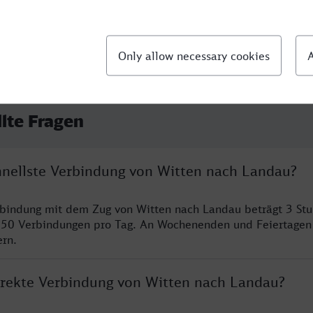
llte Fragen
chnellste Verbindung von Witten nach Landau?
rbindung mit dem Zug von Witten nach Landau beträgt 3 St
 50 Verbindungen pro Tag. An Wochenenden und Feiertagen 
ern.
direkte Verbindung von Witten nach Landau?