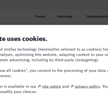
Dauer
Umstiege
Verkehrsmitt
3:47
3
RB,RE,ICE
3:47
3
RB,RE,ICE
falz
4:50
4
RB,BUS,ICE,V