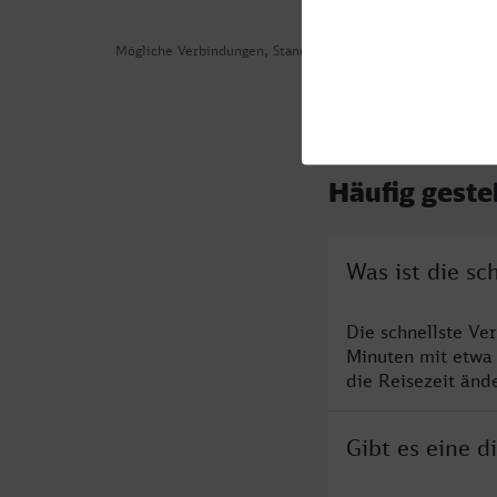
Mögliche Verbindungen, Stand: 2026-08-02 02:37
Häufig geste
Was ist die s
Die schnellste Ve
Minuten mit etwa
die Reisezeit änd
Gibt es eine 