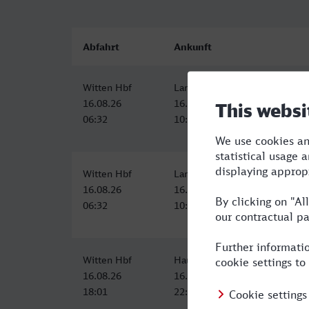
Abfahrt
Ankunft
Witten Hbf
Landau (Pfalz) Hbf
16.08.26
16.08.26
06:32
10:19
Witten Hbf
Landau (Pfalz) Hbf
16.08.26
16.08.26
06:32
10:19
Witten Hbf
Hauptbahnhof, Landau in der P
16.08.26
16.08.26
18:01
22:51