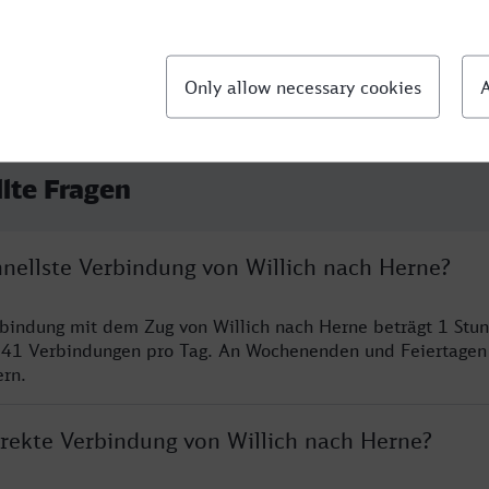
llte Fragen
hnellste Verbindung von Willich nach Herne?
rbindung mit dem Zug von Willich nach Herne beträgt 1 Stu
 41 Verbindungen pro Tag. An Wochenenden und Feiertagen 
ern.
irekte Verbindung von Willich nach Herne?