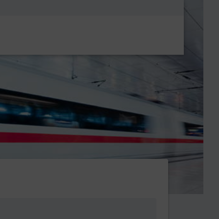
Metanavigatio