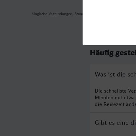
Mögliche Verbindungen, Stand: 2026-08-03 03:38
Häufig geste
Was ist die sc
Die schnellste Ve
Minuten mit etwa
die Reisezeit änd
Gibt es eine d