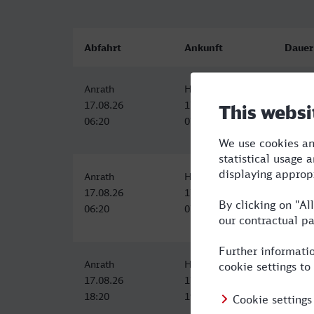
Abfahrt
Ankunft
Dauer
Anrath
Herne
1:17
17.08.26
17.08.26
06:20
07:37
Anrath
Herne
1:17
17.08.26
17.08.26
06:20
07:37
Anrath
Herne
1:17
17.08.26
17.08.26
18:20
19:37