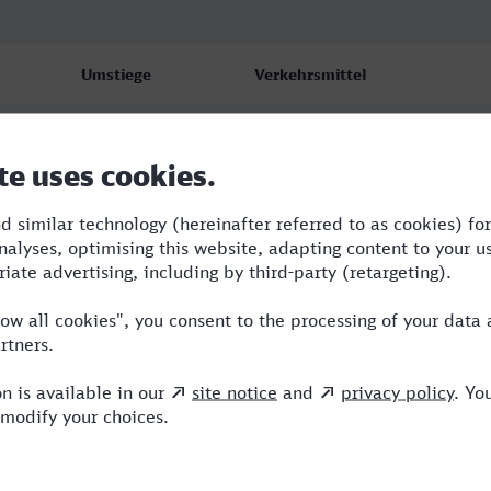
Umstiege
Verkehrsmittel
2
RE,ERB,VIA
2
RE,ERB,VIA
2
RE,ERB,VIA