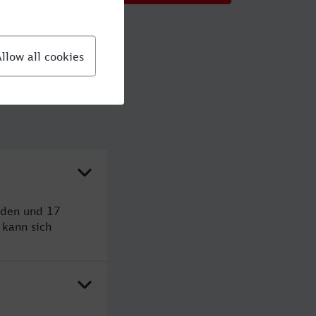
nden und 17
kann sich