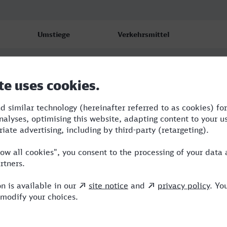
Umstiege
Verkehrsmittel
1
RB,RRB
2
RRB,VIA
2
RRB,VIA