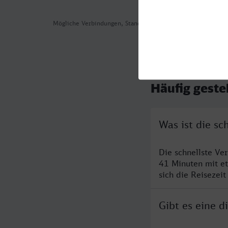
Mögliche Verbindungen, Stand: 2026-08-03 15:09
Häufig geste
Was ist die sc
Die schnellste Ve
41 Minuten mit e
sich die Reisezeit
Gibt es eine d