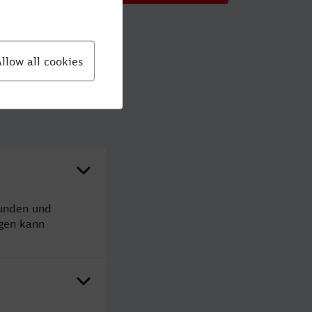
tunden und
gen kann