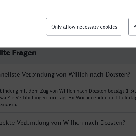
llte Fragen
hnellste Verbindung von Willich nach Dorsten?
rbindung mit dem Zug von Willich nach Dorsten beträgt 1 S
twa 43 Verbindungen pro Tag. An Wochenenden und Feierta
 ändern.
irekte Verbindung von Willich nach Dorsten?