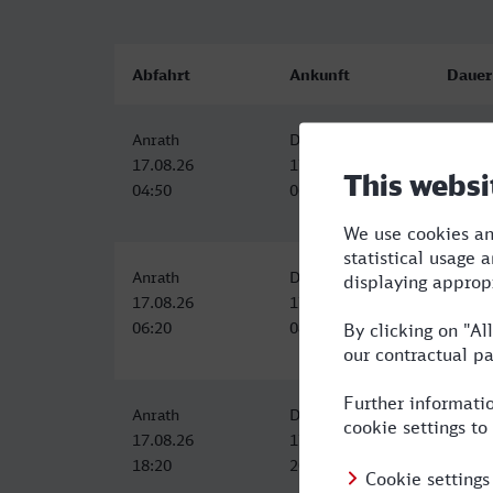
Abfahrt
Ankunft
Dauer
Anrath
Dorsten
1:41
17.08.26
17.08.26
04:50
06:31
Anrath
Dorsten
1:41
17.08.26
17.08.26
06:20
08:01
Anrath
Dorsten
1:41
17.08.26
17.08.26
18:20
20:01