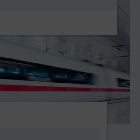
Metanavigatio