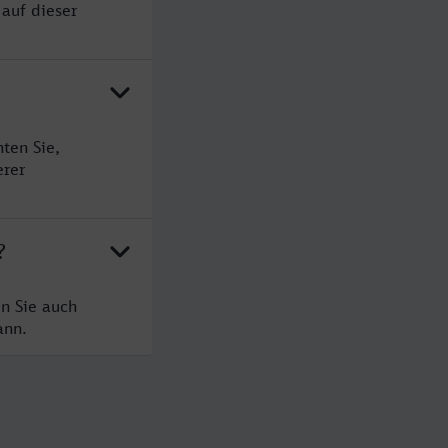
 auf dieser
ten Sie,
erer
?
en Sie auch
ann.