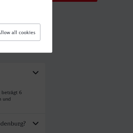
 beträgt 6
n und
ndenburg?