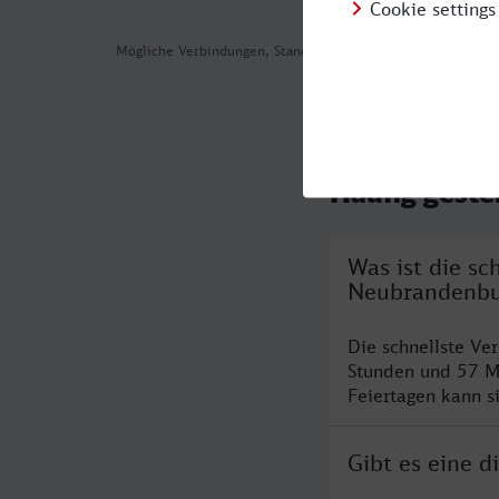
Mögliche Verbindungen, Stand: 2026-08-06 08:20
Häufig geste
Was ist die s
Neubrandenbu
Die schnellste V
Stunden und 57 M
Feiertagen kann s
Gibt es eine 