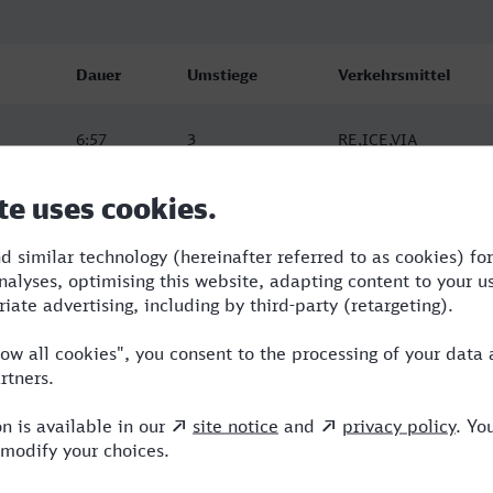
Dauer
Umstiege
Verkehrsmittel
6:57
3
RE,ICE,VIA
6:57
2
RE,ICE,VIA
9:58
3
RE,ICE,VIA