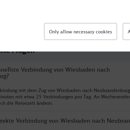
llte Fragen
chnellste Verbindung von Wiesbaden nach
rg?
erbindung mit dem Zug von Wiesbaden nach Neubrandenburg
inuten mit etwa 25 Verbindungen pro Tag. An Wochenende
ich die Reisezeit ändern.
direkte Verbindung von Wiesbaden nach Neubra