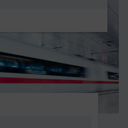
Metanavigatio