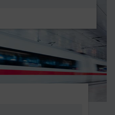
Metanavigatio