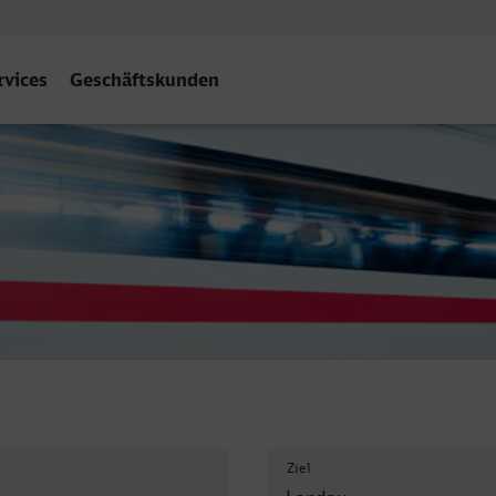
rvices
Geschäftskunden
falz) Hbf
Ziel