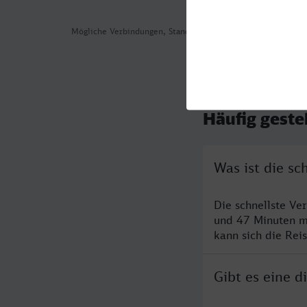
Mögliche Verbindungen, Stand: 2026-08-04 04:14
Häufig geste
Was ist die s
Die schnellste V
und 47 Minuten m
kann sich die Rei
Gibt es eine 