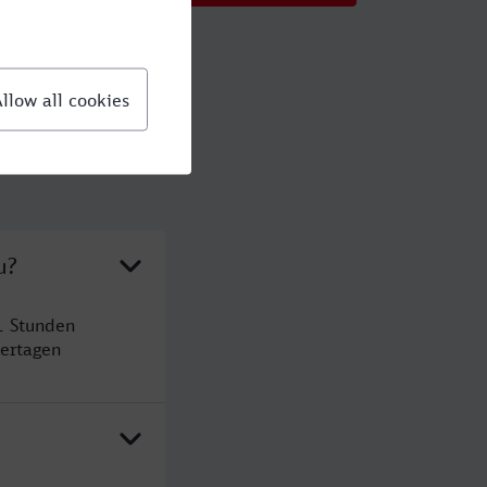
u?
1 Stunden
ertagen