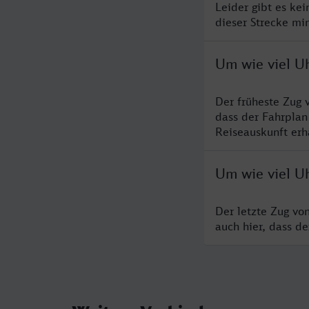
Leider gibt es ke
dieser Strecke mi
Um wie viel U
Der früheste Zug 
dass der Fahrplan
Reiseauskunft erha
Um wie viel U
Der letzte Zug vo
auch hier, dass d