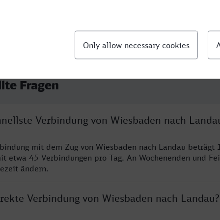
llte Fragen
chnellste Verbindung von Wiesbaden nach Landa
erbindung mit dem Zug von Wiesbaden nach Landau beträgt 
it etwa 45 Verbindungen pro Tag. An Wochenenden und Fei
sezeit ändern.
direkte Verbindung von Wiesbaden nach Landau?