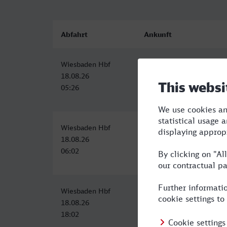
Abfahrt
Ankunft
Wiesbaden Hbf
Landau (Pfalz) Hbf
18.08.26
18.08.26
05:26
07:13
Wiesbaden Hbf
Landau (Pfalz) Hbf
18.08.26
18.08.26
06:02
08:19
Wiesbaden Hbf
Hauptbahnhof, Landau in 
18.08.26
18.08.26
18:02
20:56