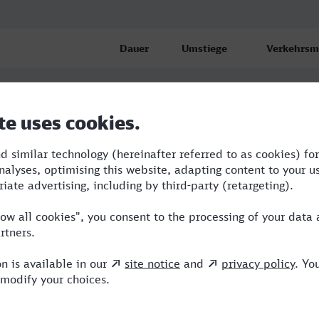
Dauer
Umstiege
Verkehrsmi
1:47
2
RB,RE,ICE
2:17
3
RB,RE,ICE,
der Pfalz
2:54
3
RB,BUS,ICE