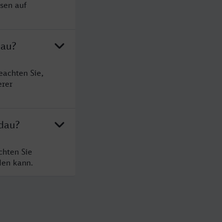
sen auf
dau?
eachten Sie,
erer
ndau?
chten Sie
den kann.