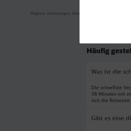
Mögliche Verbindungen, Stand: 2026-08-05 05:21
Häufig geste
Was ist die s
Die schnellste V
38 Minuten mit e
sich die Reisezeit
Gibt es eine 