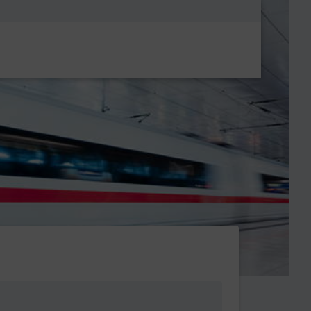
Metanavigatio