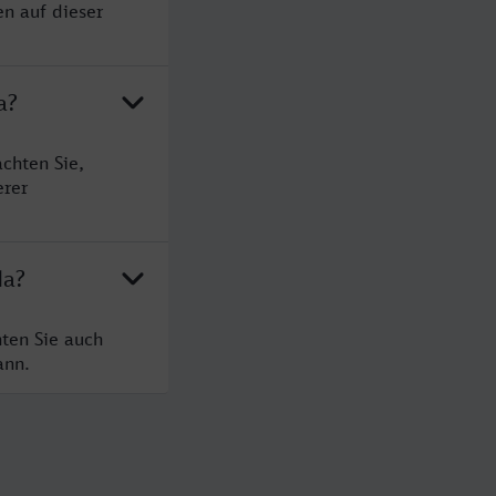
n auf dieser
a?
chten Sie,
erer
da?
ten Sie auch
ann.