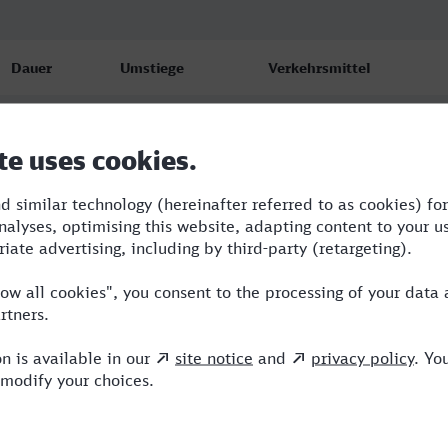
Dauer
Umstiege
Verkehrsmittel
1:38
1
ICE,VIA
1:40
1
ICE,VIA
1:40
1
ICE,VIA