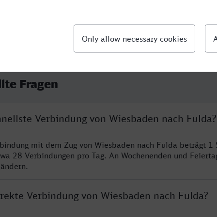
llte Fragen
chnellste Verbindung von Wiesbaden nach Fulda?
erbindung mit dem Zug von Wiesbaden nach Fulda beträgt 1
twa 28 Verbindungen pro Tag. An Wochenenden und Feierta
 ändern.
direkte Verbindung von Wiesbaden nach Fulda?