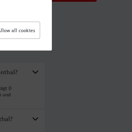
enthal?
ägt 0
n und
thal?