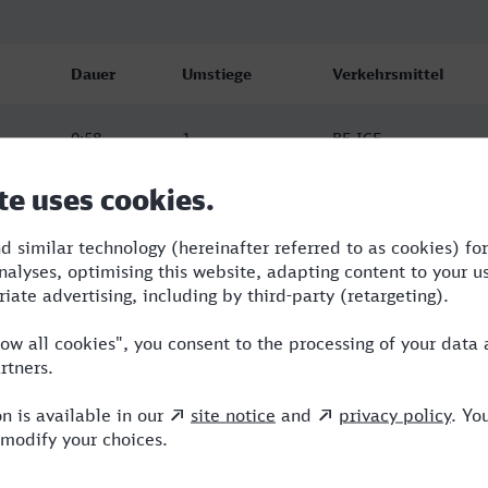
Dauer
Umstiege
Verkehrsmittel
0:58
1
RE,ICE
1:55
3
RE,ICE,VIA
1:14
1
RE,HLB