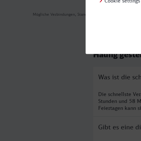
Mögliche Verbindungen, Stand: 2026-08-04 06:40
Häufig geste
Was ist die s
Die schnellste Ve
Stunden und 58 M
Feiertagen kann s
Gibt es eine 