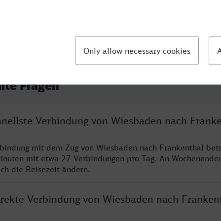
llte Fragen
chnellste Verbindung von Wiesbaden nach Frank
rbindung mit dem Zug von Wiesbaden nach Frankenthal betr
inuten mit etwa 27 Verbindungen pro Tag. An Wochenende
ich die Reisezeit ändern.
direkte Verbindung von Wiesbaden nach Franken