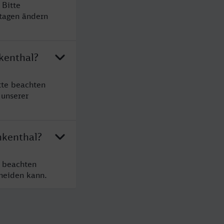
 Bitte
rtagen ändern
kenthal?
tte beachten
 unserer
nkenthal?
e beachten
cheiden kann.