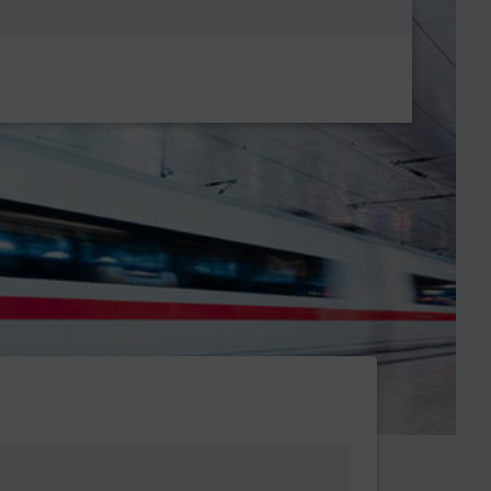
Metanavigatio