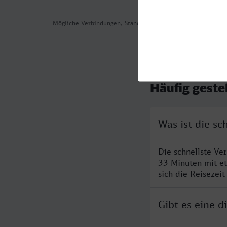
Mögliche Verbindungen, Stand: 2026-08-03 04:32
Häufig geste
Was ist die s
Die schnellste Ve
33 Minuten mit e
sich die Reisezeit
Gibt es eine 