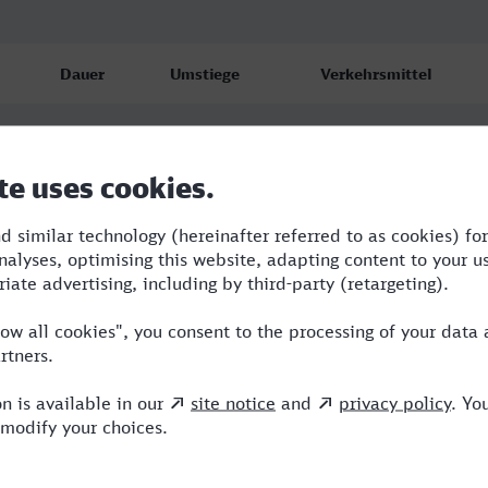
Dauer
Umstiege
Verkehrsmittel
6:33
3
BUS,AG,ICE,HLB
7:53
3
BUS,RE,ICE,HLB
8:13
4
BUS,RE,ICE,HLB