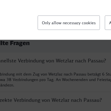
llte Fragen
chnellste Verbindung von Wetzlar nach Passau?
rbindung mit dem Zug von Wetzlar nach Passau beträgt 6 S
twa 38 Verbindungen pro Tag. An Wochenenden und Feierta
 ändern.
direkte Verbindung von Wetzlar nach Passau?