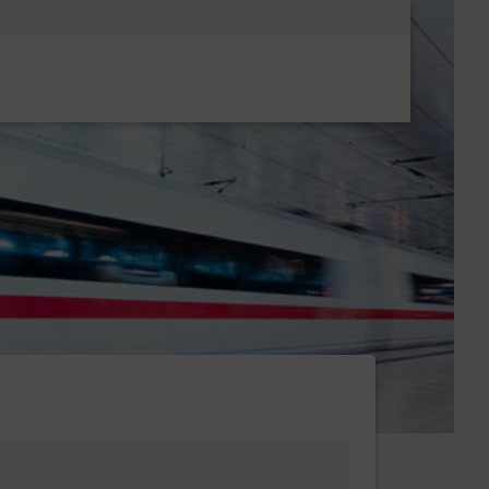
Metanavigatio