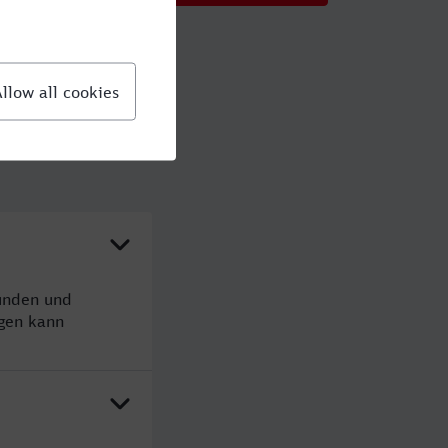
tunden und
gen kann