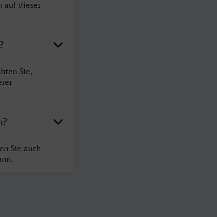
 auf dieser
?
hten Sie,
erer
m?
en Sie auch
ann.