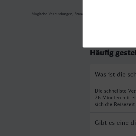
Mögliche Verbindungen, Stand: 2026-08-04 13:29
Häufig geste
Was ist die s
Die schnellste V
26 Minuten mit e
sich die Reisezeit
Gibt es eine 