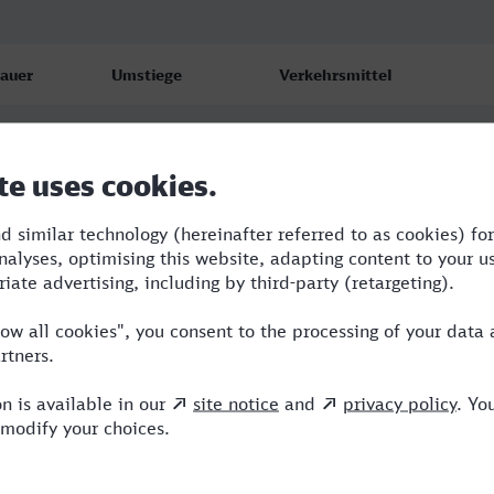
auer
Umstiege
Verkehrsmittel
:26
4
BUS,RE,ICE,IC
:00
2
ICE,NX,HLB
:21
2
ICE,NX,HLB