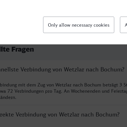
llte Fragen
chnellste Verbindung von Wetzlar nach Bochum?
erbindung mit dem Zug von Wetzlar nach Bochum beträgt 3 
twa 72 Verbindungen pro Tag. An Wochenenden und Feierta
 ändern.
direkte Verbindung von Wetzlar nach Bochum?