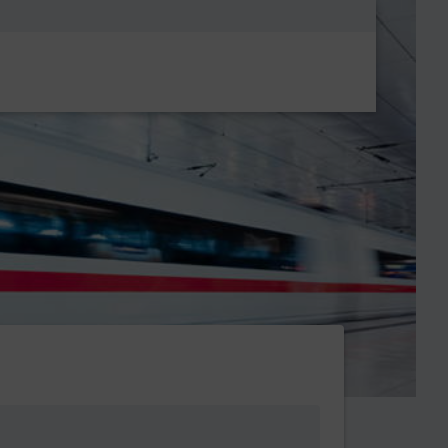
Metanavigatio