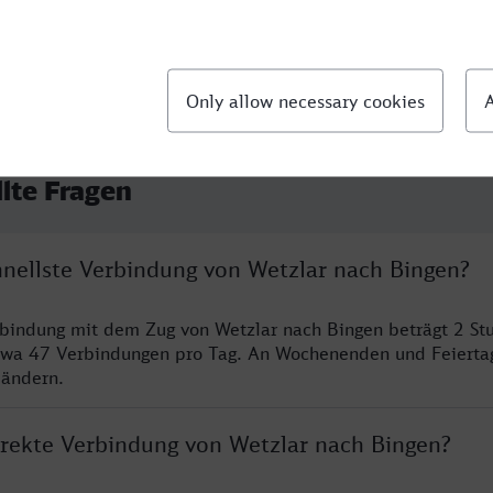
llte Fragen
hnellste Verbindung von Wetzlar nach Bingen?
rbindung mit dem Zug von Wetzlar nach Bingen beträgt 2 S
twa 47 Verbindungen pro Tag. An Wochenenden und Feierta
 ändern.
direkte Verbindung von Wetzlar nach Bingen?