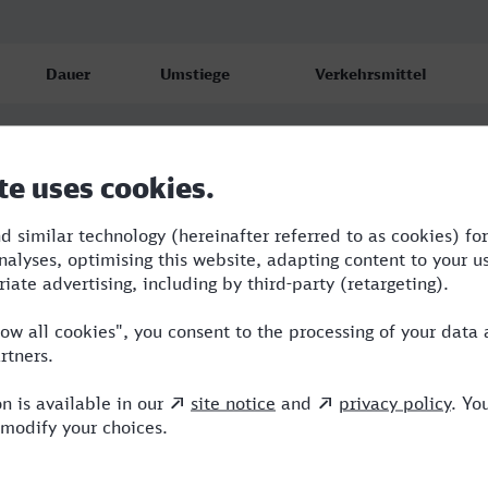
Dauer
Umstiege
Verkehrsmittel
2:20
3
ICE,TR,HLB
2:55
3
ICE,TR,HLB
2:56
2
VLX,TR,HLB