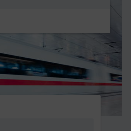
Metanavigatio