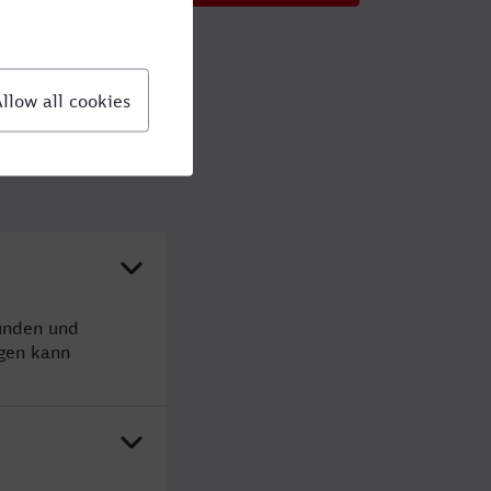
tunden und
gen kann