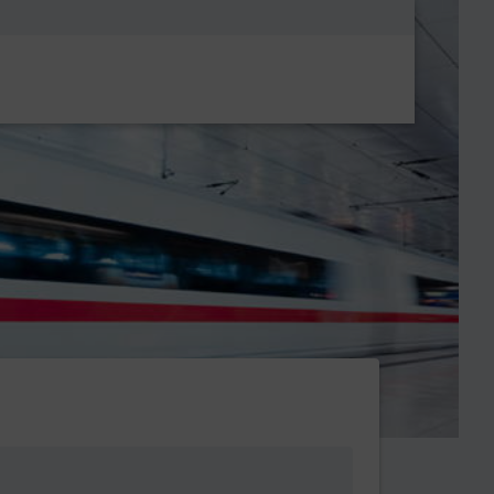
Metanavigatio