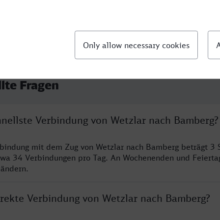
llte Fragen
chnellste Verbindung von Wetzlar nach Bamberg?
rbindung mit dem Zug von Wetzlar nach Bamberg beträgt 3 
twa 34 Verbindungen pro Tag. An Wochenenden und Feierta
 ändern.
direkte Verbindung von Wetzlar nach Bamberg?