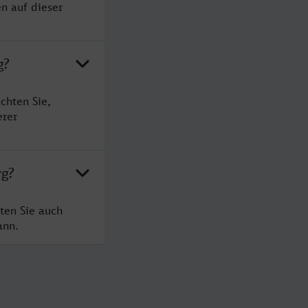
n auf dieser
g?
chten Sie,
erer
rg?
ten Sie auch
ann.