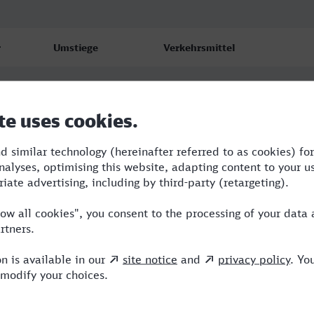
r
Umstiege
Verkehrsmittel
2
RE,ICE,HLB
1
RE,HLB
1
RE,HLB