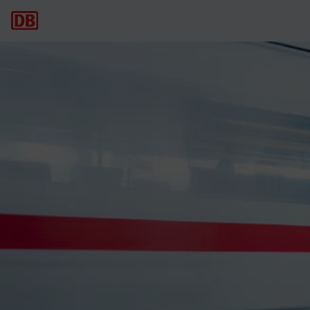
Hauptnavigation
Wesel - Offenbach (Main) Hbf