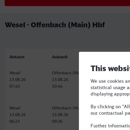
Wesel - Offenbach (Main) Hbf
Abfahrt
Ankunft
Wesel
Offenbach (Main) Hbf
13.08.26
13.08.26
07:43
10:44
Wesel
Offenbach (Main) Hbf
13.08.26
13.08.26
06:23
09:36