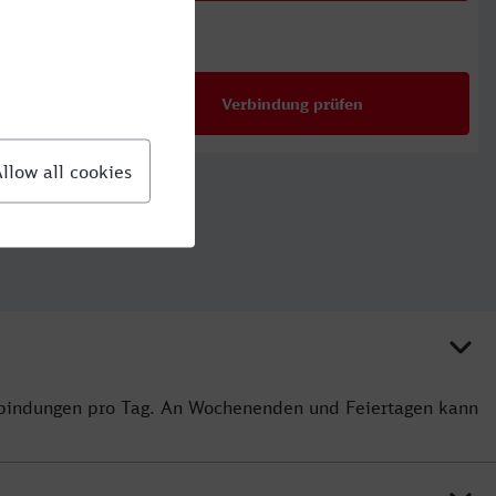
46,99 €
ab
Verbindung prüfen
für Preise ab 46,9
rbindungen pro Tag. An Wochenenden und Feiertagen kann