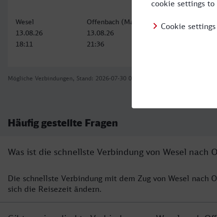
Wesel
Offenbach (Main) Hbf
13.08.26
13.08.26
18:11
21:36
Mögliche Verbindungen, Stand: 2026-07-30 07:04
Häufig gestellte Fragen
Was ist die schnellste Verbindung von Wesel nach 
Die schnellste Verbindung mit dem Zug von Wesel nach 
sich die Reisezeit ändern.