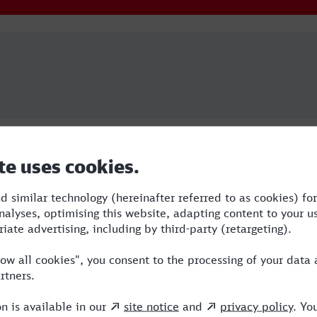
Dauer
Umstiege
Verkehrsmittel
3:01
2
RE,ICE,VIA
3:13
2
RE,ICE,VIA