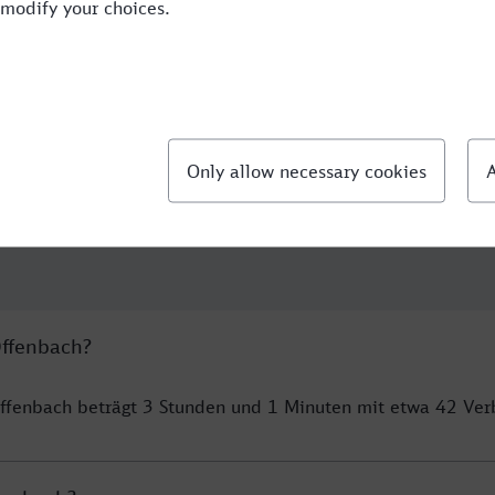
3:25
2
RE,NX,ICE
Offenbach?
Offenbach beträgt 3 Stunden und 1 Minuten mit etwa 42 Ve