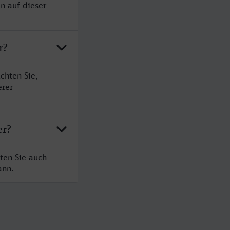
n auf dieser
r?
chten Sie,
erer
er?
ten Sie auch
ann.