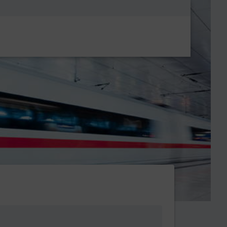
Metanavigatio