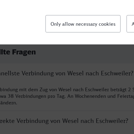
llte Fragen
hnellste Verbindung von Wesel nach Eschweiler?
rbindung mit dem Zug von Wesel nach Eschweiler beträgt 2
twa 38 Verbindungen pro Tag. An Wochenenden und Feierta
 ändern.
direkte Verbindung von Wesel nach Eschweiler?