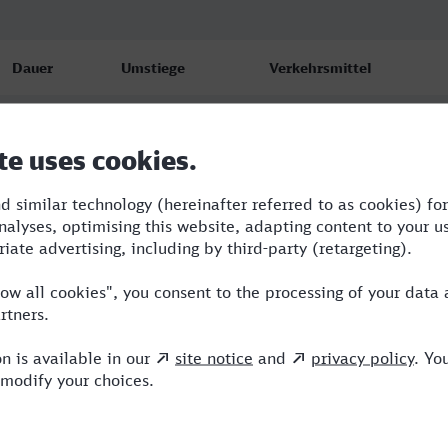
Dauer
Umstiege
Verkehrsmittel
2:10
1
NX,VIA
2:18
1
RE,NX
2:14
1
RE,NX