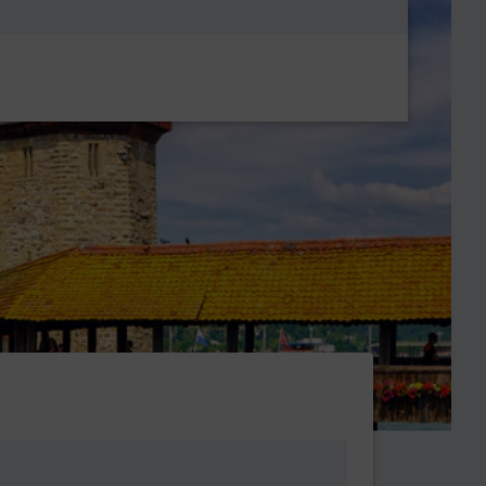
Metanavigatio