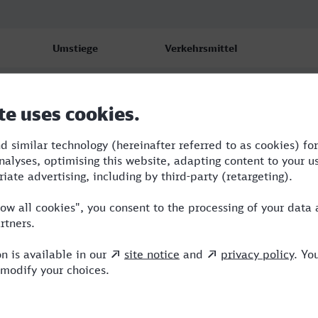
Umstiege
Verkehrsmittel
3
ABR,ICE,IC
3
RE,ICE
4
RE,ICE,EB