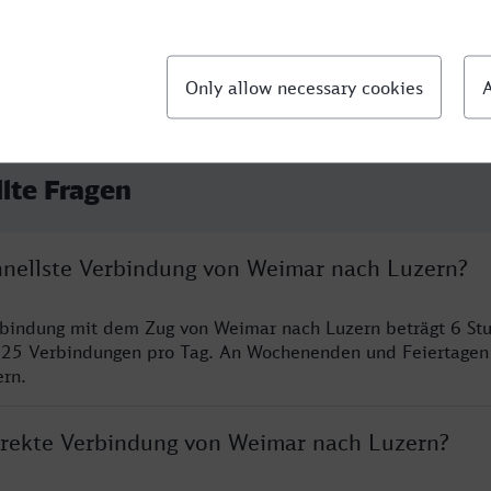
llte Fragen
chnellste Verbindung von Weimar nach Luzern?
rbindung mit dem Zug von Weimar nach Luzern beträgt 6 St
 25 Verbindungen pro Tag. An Wochenenden und Feiertagen 
ern.
direkte Verbindung von Weimar nach Luzern?