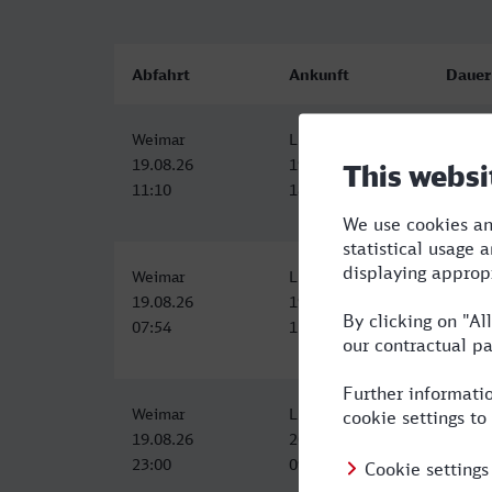
Abfahrt
Ankunft
Dauer
Weimar
Luzern
6:55
19.08.26
19.08.26
11:10
18:05
Weimar
Luzern
8:01
19.08.26
19.08.26
07:54
15:55
Weimar
Luzern
10:55
19.08.26
20.08.26
23:00
09:55