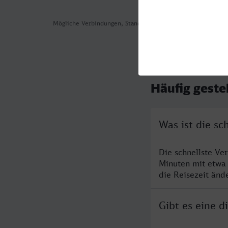
Mögliche Verbindungen, Stand: 2026-08-05 13:26
Häufig geste
Was ist die s
Die schnellste Ve
Minuten mit etwa
die Reisezeit änd
Gibt es eine 