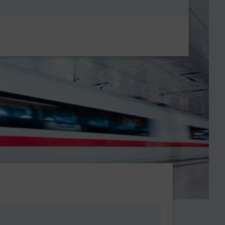
Metanavigatio