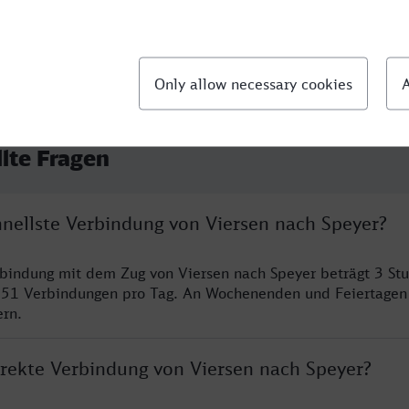
llte Fragen
hnellste Verbindung von Viersen nach Speyer?
rbindung mit dem Zug von Viersen nach Speyer beträgt 3 S
 51 Verbindungen pro Tag. An Wochenenden und Feiertagen 
ern.
irekte Verbindung von Viersen nach Speyer?