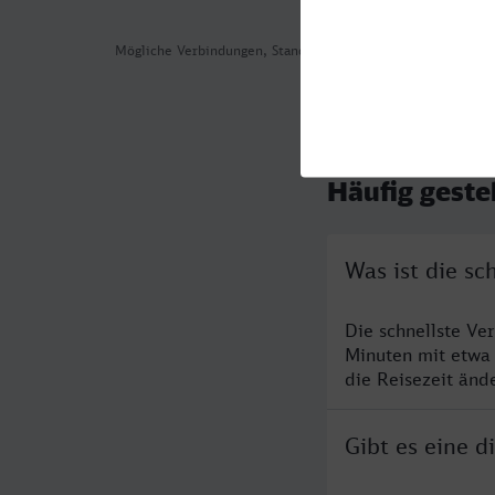
Mögliche Verbindungen, Stand: 2026-08-05 08:50
Häufig geste
Was ist die sc
Die schnellste Ve
Minuten mit etwa
die Reisezeit änd
Gibt es eine d