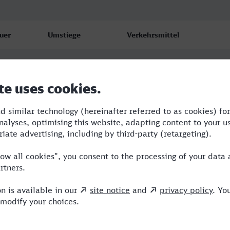
uer
Umstiege
Verkehrsmittel
17
3
S,NX,ICE,VIA
28
3
RE,ICE
42
2
RE,ICE