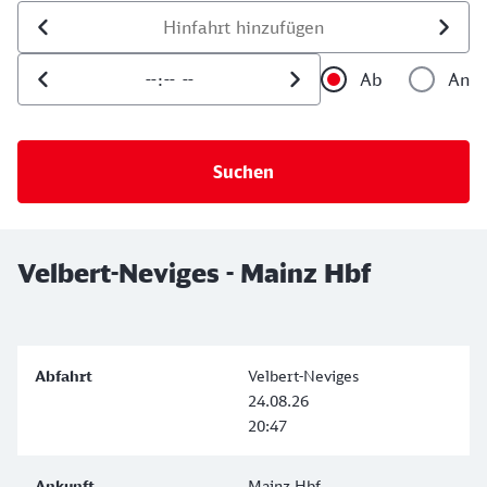
Datum der Hinfahrt
Uhrzeit der Hinfahrt
Ab
An
Uhrzeit als 
Uh
Velbert-Neviges - Mainz Hbf
Velbert-Neviges
24.08.26
20:47
Mainz Hbf