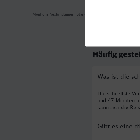
Mögliche Verbindungen, Stand: 2026-08-03 02:18
Häufig geste
Was ist die s
Die schnellste Ve
und 47 Minuten m
kann sich die Rei
Gibt es eine 