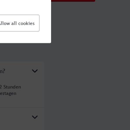
m?
2 Stunden
ertagen
?