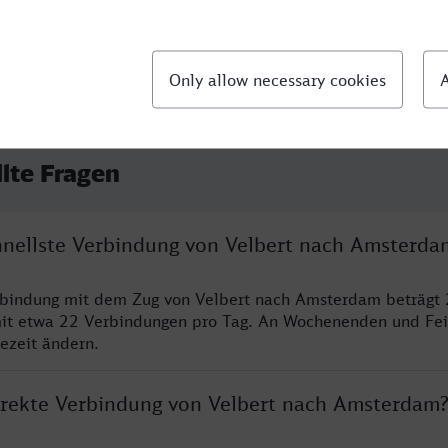
llte Fragen
chnellste Verbindung von Velbert nach Amsterda
rbindung mit dem Zug von Velbert nach Amsterdam beträgt 
it etwa 22 Verbindungen pro Tag. An Wochenenden und Fei
sezeit ändern.
direkte Verbindung von Velbert nach Amsterdam