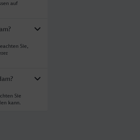
ssen auf
dam?
eachten Sie,
erer
rdam?
chten Sie
den kann.