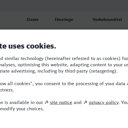
Dauer
Umstiege
Verkehrsmittel
2:47
2
S,RE,ICE
3:08
1
RE,ICE
3:08
1
RE,ICE