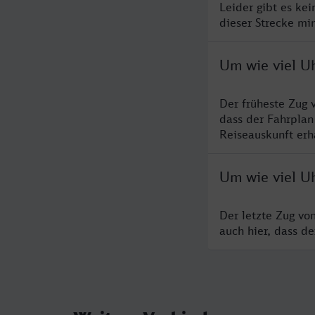
Leider gibt es ke
dieser Strecke mi
Um wie viel U
Der früheste Zug 
dass der Fahrplan
Reiseauskunft erha
Um wie viel U
Der letzte Zug vo
auch hier, dass d