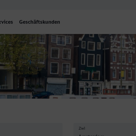
rvices
Geschäftskunden
am Centraal
Ziel