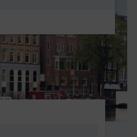
Metanavigatio