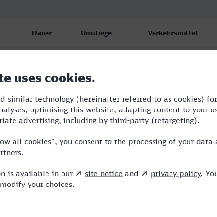
Dauer
Umstiege
Verkehrsmittel
3:49
2
RE,NX,ICE
3:51
2
RE,NX,ICE
4:40
2
BUS,NX,TR