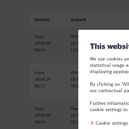
Abfahrt
Ankunft
Unna
Wittlich Hbf
18.08.26
18.08.26
08:14
12:03
Unna
Wittlich Hbf
18.08.26
18.08.26
06:12
10:03
Unna
Hauptbahnhof, Wittlich
18.08.26
18.08.26
18:14
22:54