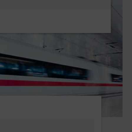
Metanavigatio