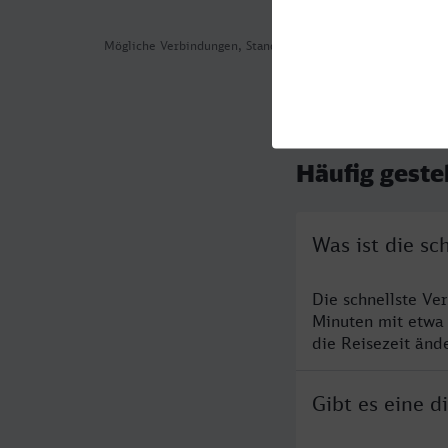
Mögliche Verbindungen, Stand: 2026-08-04 05:21
Häufig geste
Was ist die sc
Die schnellste Ve
Minuten mit etwa
die Reisezeit änd
Gibt es eine 