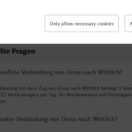
llte Fragen
hnellste Verbindung von Unna nach Wittlich?
rbindung mit dem Zug von Unna nach Wittlich beträgt 3 St
 22 Verbindungen pro Tag. An Wochenenden und Feiertagen 
ern.
direkte Verbindung von Unna nach Wittlich?