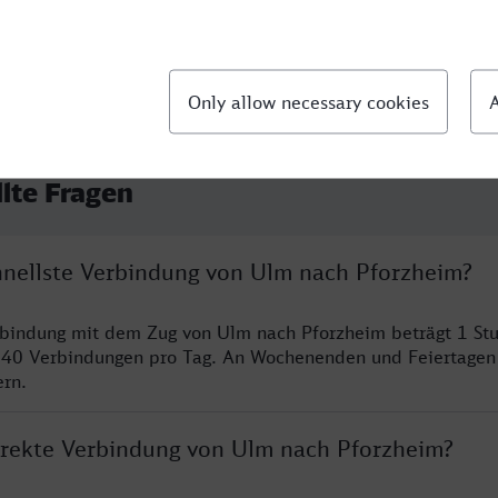
llte Fragen
chnellste Verbindung von Ulm nach Pforzheim?
rbindung mit dem Zug von Ulm nach Pforzheim beträgt 1 St
 40 Verbindungen pro Tag. An Wochenenden und Feiertagen 
ern.
direkte Verbindung von Ulm nach Pforzheim?