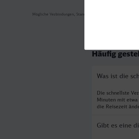
Mögliche Verbindungen, Stand: 2026-07-31 04:06
Häufig geste
Was ist die s
Die schnellste Ve
Minuten mit etwa
die Reisezeit änd
Gibt es eine 