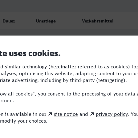
Dauer
Umstiege
Verkehrsmittel
1:28
1
ARV,ICE
1:41
1
ARV,ICE
1:29
1
ARV,ICE