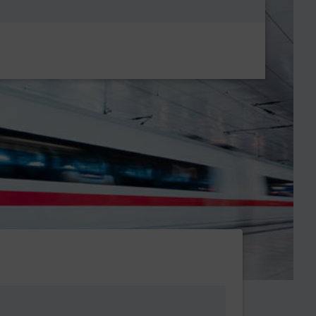
Metanavigatio