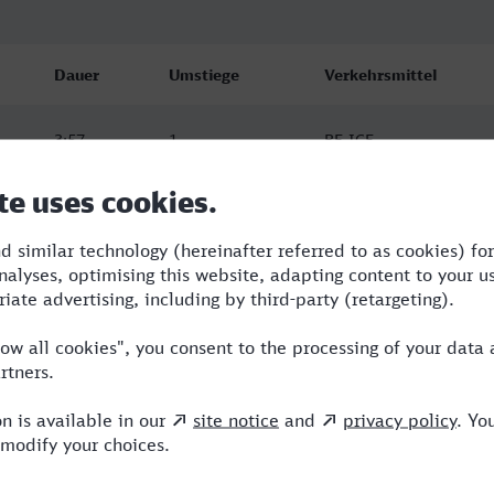
Dauer
Umstiege
Verkehrsmittel
3:57
1
RE,ICE
4:17
2
ICE,NX
4:29
3
RE,ICE,NX