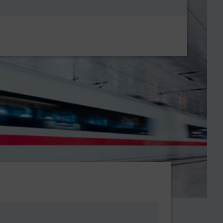
Metanavigatio