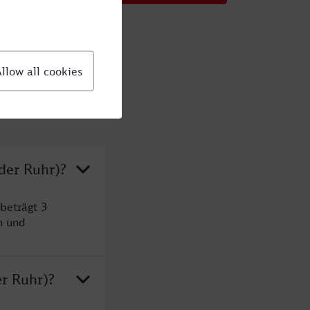
der Ruhr)?
beträgt 3
n und
r Ruhr)?