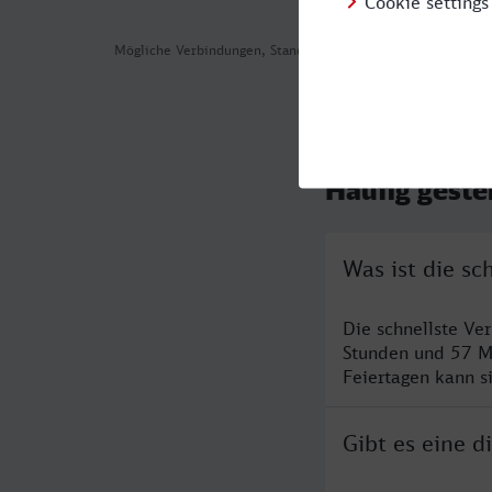
Mögliche Verbindungen, Stand: 2026-08-02 02:21
Häufig geste
Was ist die s
Die schnellste Ve
Stunden und 57 M
Feiertagen kann s
Gibt es eine 