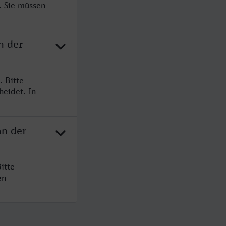
. Sie müssen
n der
 Bitte
heidet. In
an der
itte
en