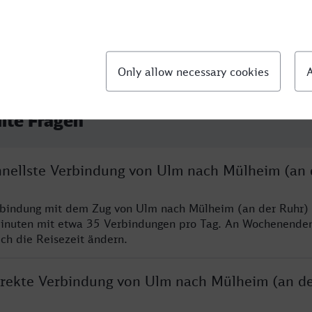
llte Fragen
chnellste Verbindung von Ulm nach Mülheim (an 
rbindung mit dem Zug von Ulm nach Mülheim (an der Ruhr) 
inuten mit etwa 35 Verbindungen pro Tag. An Wochenende
ich die Reisezeit ändern.
direkte Verbindung von Ulm nach Mülheim (an de