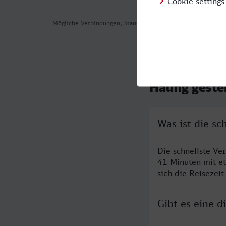
Mögliche Verbindungen, Stand: 2026-08-03 05:56
Häufig geste
Was ist die s
Die schnellste Ve
41 Minuten mit e
sich die Reisezeit
Gibt es eine 