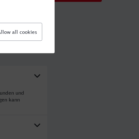
tunden und
gen kann