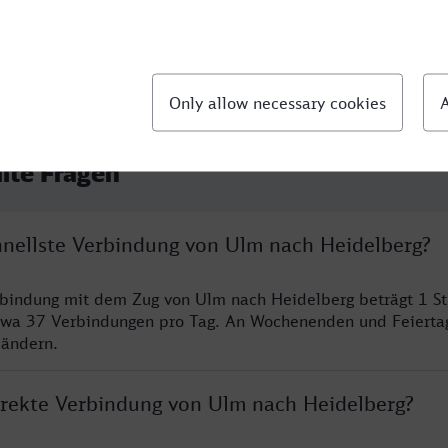
llte Fragen
chnellste Verbindung von Ulm nach Heidelberg?
rbindung mit dem Zug von Ulm nach Heidelberg beträgt 1 S
twa 37 Verbindungen pro Tag. An Wochenenden und Feierta
 ändern.
direkte Verbindung von Ulm nach Heidelberg?