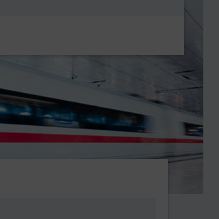
Metanavigatio