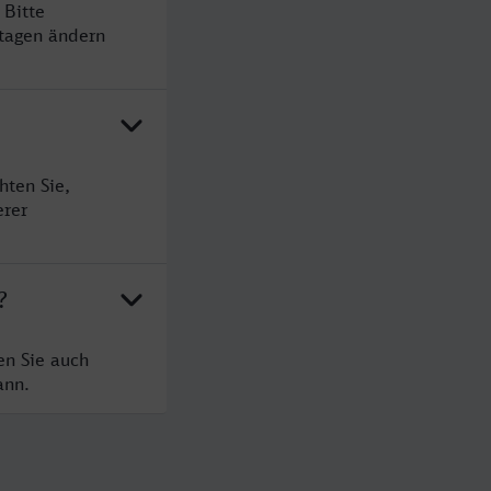
 Bitte
rtagen ändern
hten Sie,
erer
?
en Sie auch
ann.