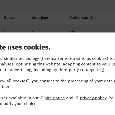
Dauer
Umstiege
Verkehrsmittel
1:41
0
ICE
1:59
1
RE,ICE
1:47
1
RE,ICE