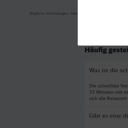
Mögliche Verbindungen, Stand: 2026-08-05 12:31
Häufig geste
Was ist die s
Die schnellste V
33 Minuten mit e
sich die Reisezeit
Gibt es eine 