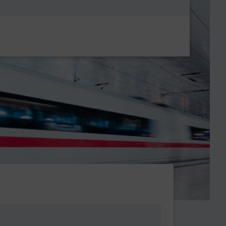
Metanavigatio