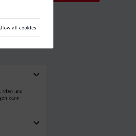
tunden und
gen kann