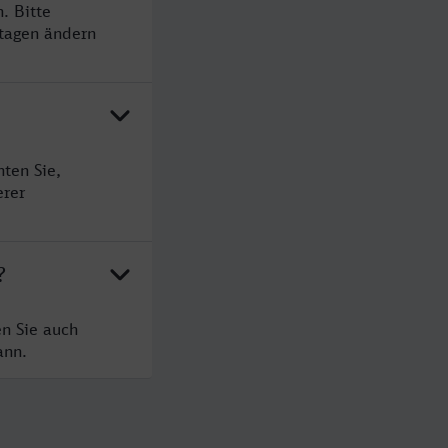
. Bitte
rtagen ändern
ten Sie,
erer
?
n Sie auch
ann.