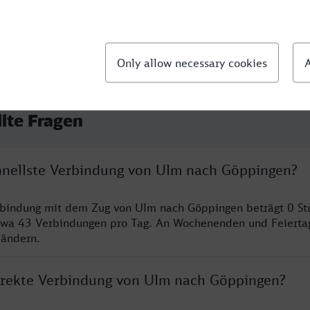
llte Fragen
chnellste Verbindung von Ulm nach Göppingen?
erbindung mit dem Zug von Ulm nach Göppingen beträgt 0 S
twa 43 Verbindungen pro Tag. An Wochenenden und Feierta
 ändern.
direkte Verbindung von Ulm nach Göppingen?