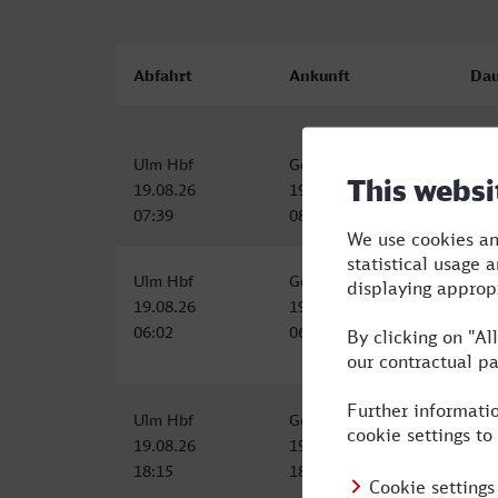
Abfahrt
Ankunft
Dau
Ulm Hbf
Göppingen
0:3
19.08.26
19.08.26
07:39
08:12
Ulm Hbf
Göppingen
0:4
19.08.26
19.08.26
06:02
06:47
Ulm Hbf
Göppingen
0:3
19.08.26
19.08.26
18:15
18:49