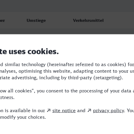
er
Umstiege
Verkehrsmittel
3
0
NJ
5
0
RE
4
0
RE