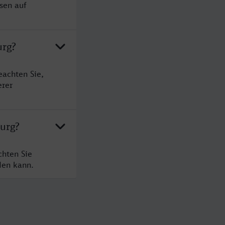
sen auf
urg?
eachten Sie,
erer
burg?
chten Sie
den kann.