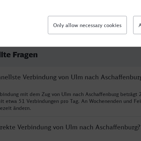
llte Fragen
chnellste Verbindung von Ulm nach Aschaffenbur
rbindung mit dem Zug von Ulm nach Aschaffenburg beträgt 
it etwa 51 Verbindungen pro Tag. An Wochenenden und Fei
sezeit ändern.
direkte Verbindung von Ulm nach Aschaffenburg?