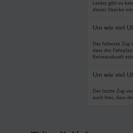
Leider gibt es ke
dieser Strecke mi
Um wie viel U
Der früheste Zug 
dass der Fahrplan
Reiseauskunft erha
Um wie viel U
Der letzte Zug vo
auch hier, dass d