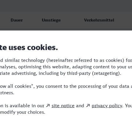
Dauer
Umstiege
Verkehrsmittel
2:48
1
ICE
3:04
3
ARV,ICE
2:49
1
ICE