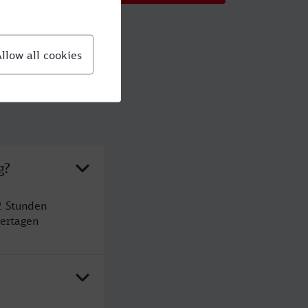
g?
2 Stunden
ertagen