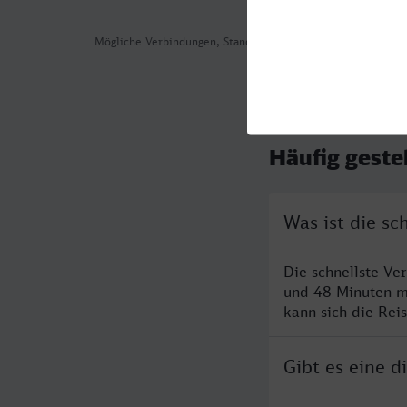
Mögliche Verbindungen, Stand: 2026-08-03 02:13
Häufig geste
Was ist die s
Die schnellste Ve
und 48 Minuten m
kann sich die Rei
Gibt es eine 