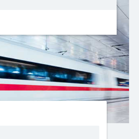
Metanavigatio