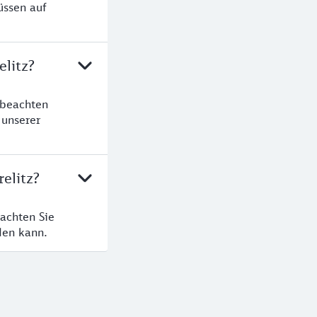
üssen auf
elitz?
 beachten
 unserer
elitz?
eachten Sie
den kann.