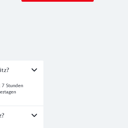
itz?
t 7 Stunden
ertagen
z?