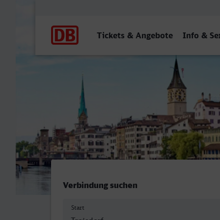
Hauptnavigation
Tickets & Angebote
Info & Se
Troisdorf - Zürich HB
Verbindung suchen
Start