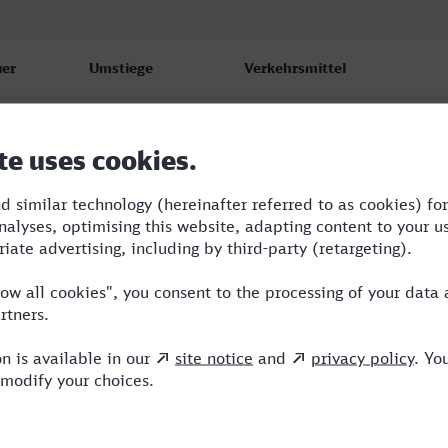
er
Umstiege
Verkehrsmittel
2
3
TGV,S,ECE,ICE
4
3
RE,ICE
37
4
RE,ICE