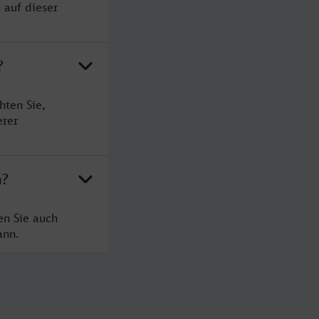
 auf dieser
?
hten Sie,
erer
h?
en Sie auch
ann.