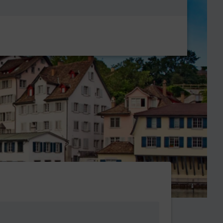
Metanavigatio