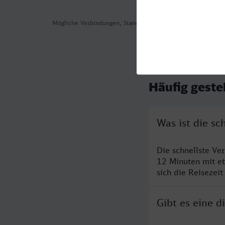
Mögliche Verbindungen, Stand: 2026-08-07 05:43
Häufig geste
Was ist die sc
Die schnellste Ve
12 Minuten mit e
sich die Reisezeit
Gibt es eine d