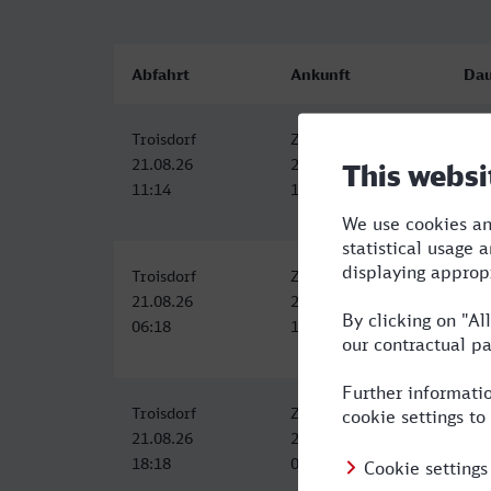
Abfahrt
Ankunft
Dau
Troisdorf
Zürich HB
5:1
21.08.26
21.08.26
11:14
16:26
Troisdorf
Zürich HB
6:0
21.08.26
21.08.26
06:18
12:22
Troisdorf
Zürich HB
13:
21.08.26
22.08.26
18:18
07:55