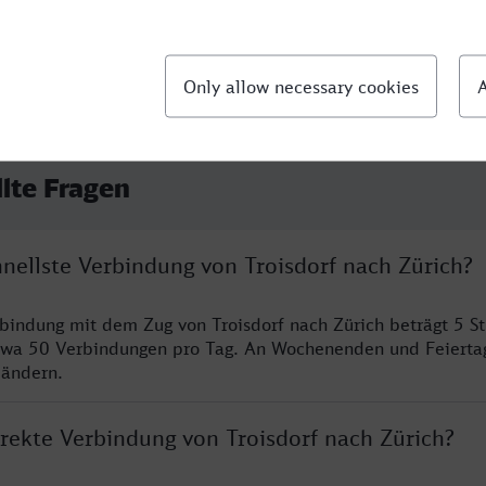
llte Fragen
hnellste Verbindung von Troisdorf nach Zürich?
rbindung mit dem Zug von Troisdorf nach Zürich beträgt 5 
twa 50 Verbindungen pro Tag. An Wochenenden und Feierta
 ändern.
irekte Verbindung von Troisdorf nach Zürich?