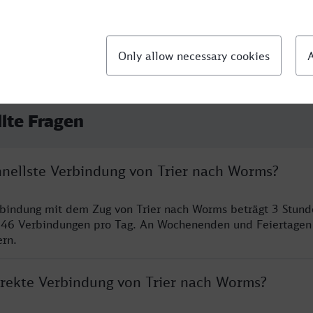
llte Fragen
chnellste Verbindung von Trier nach Worms?
rbindung mit dem Zug von Trier nach Worms beträgt 3 Stun
 46 Verbindungen pro Tag. An Wochenenden und Feiertagen 
ern.
direkte Verbindung von Trier nach Worms?