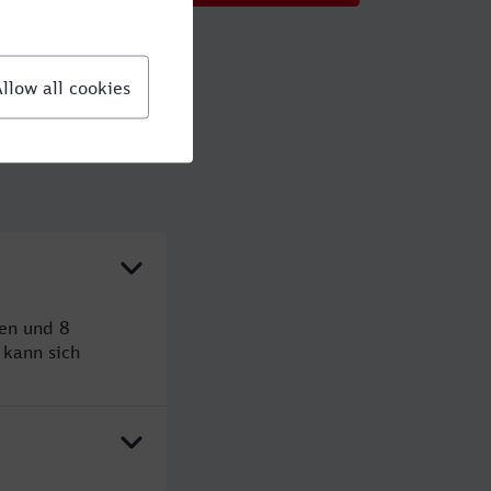
den und 8
kann sich