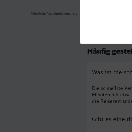
Mögliche Verbindungen, Stand: 2026-07-30 07:06
Häufig geste
Was ist die s
Die schnellste Ve
Minuten mit etwa
die Reisezeit änd
Gibt es eine 