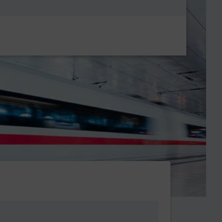
Metanavigatio