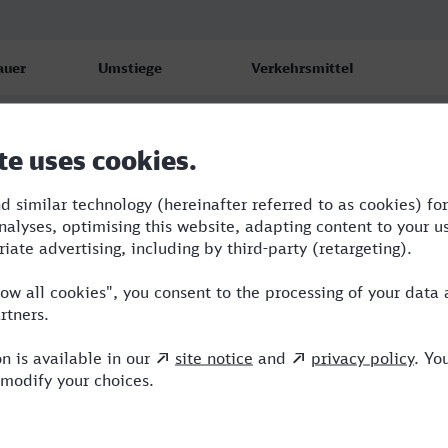
auer
Umstiege
Verkehrsmittel
08
1
RE
59
3
RB,RE,VLX,TR
42
2
RB,RE