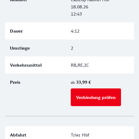
18.08.26
12:43
4:12
2
RB,RE,IC
33,99 €
ab
Verbindung prüfen
für Preise 
Trier Hbf