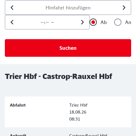
Datum der Hinfahrt
Uhrzeit der Hinfahrt
Ab
An
Uhrzeit als 
Uh
Trier Hbf - Castrop-Rauxel Hbf
Trier Hbf
18.08.26
08:31
Castrop-Rauxel Hbf