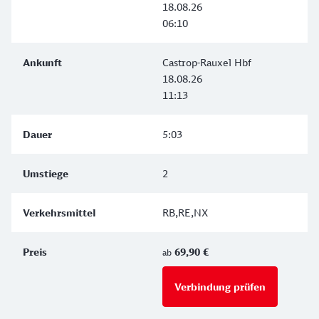
18.08.26
06:10
Castrop-Rauxel Hbf
18.08.26
11:13
5:03
2
RB,RE,NX
69,90 €
ab
Verbindung prüfen
für Preise 