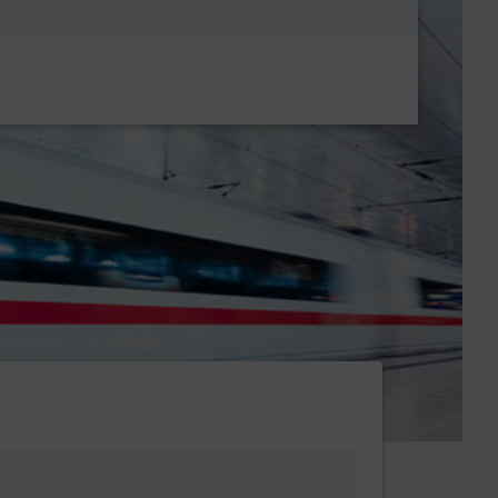
Metanavigatio