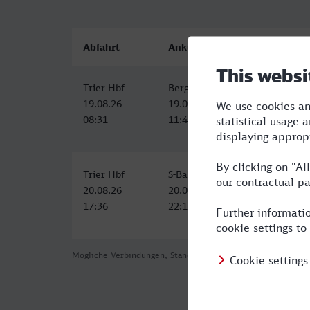
Abfahrt
Ankunft
Trier Hbf
Bergisch Gladbach
19.08.26
19.08.26
08:31
11:48
Trier Hbf
S-Bahnhof, Bergisch Gladbach
20.08.26
20.08.26
17:36
22:19
Mögliche Verbindungen, Stand: 2026-08-05 04:19