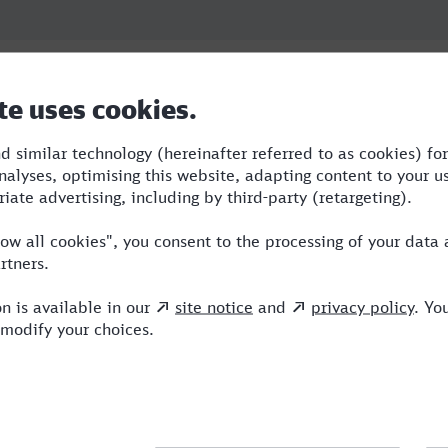
Dauer
Umstiege
Verkehrsmittel
3:17
2
RE,S,IC
4:43
1
RB,BUS