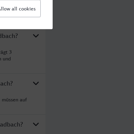
adbach?
rägt 3
n und
bach?
e müssen auf
Gladbach?