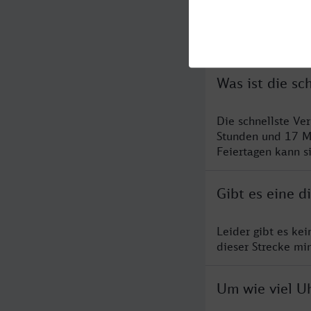
Häufig geste
Was ist die sc
Die schnellste Ve
Stunden und 17 M
Feiertagen kann s
Gibt es eine d
Leider gibt es ke
dieser Strecke mi
Um wie viel Uh