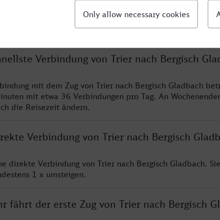
llte Fragen
hnellste Verbindung von Trier nach Bergisch Gl
rbindung mit dem Zug von Trier nach Bergisch Gladbach bet
inuten mit etwa 36 Verbindungen pro Tag. An Wochenende
ich die Reisezeit ändern.
irekte Verbindung von Trier nach Bergisch Glad
ine direkte Verbindung von Trier nach Bergisch Gladbach. Si
ndestens 1 x umsteigen.
r fährt der erste Zug von Trier nach Bergisch 