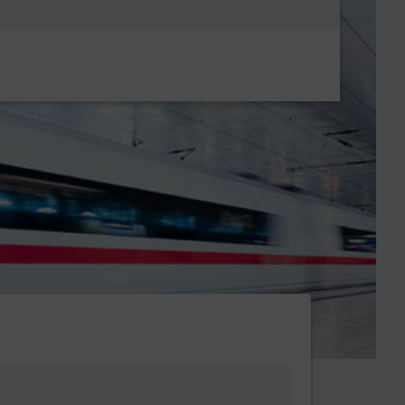
Metanavigatio