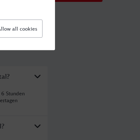
tal?
t 6 Stunden
ertagen
l?