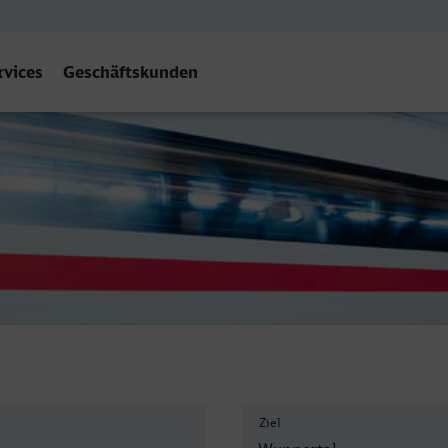
rvices
Geschäftskunden
 Hbf
Ziel