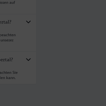
üssen auf
rtal?
 beachten
 unserer
ertal?
achten Sie
den kann.