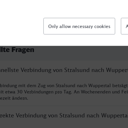
llte Fragen
chnellste Verbindung von Stralsund nach Wupper
rbindung mit dem Zug von Stralsund nach Wuppertal beträg
it etwa 30 Verbindungen pro Tag. An Wochenenden und Fei
sezeit ändern.
direkte Verbindung von Stralsund nach Wupperta