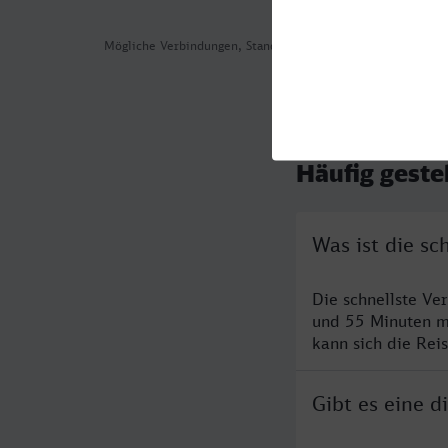
Mögliche Verbindungen, Stand: 2026-08-04 06:03
Häufig geste
Was ist die s
Die schnellste Ve
und 55 Minuten m
kann sich die Rei
Gibt es eine 