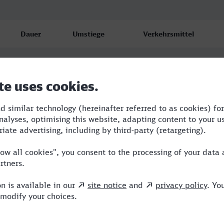
Dauer
Umstiege
Verkehrsmittel
6:55
2
RE,OE,ICE
8:24
2
RE,ICE
10:57
4
R,RE,OE,ICE,NX