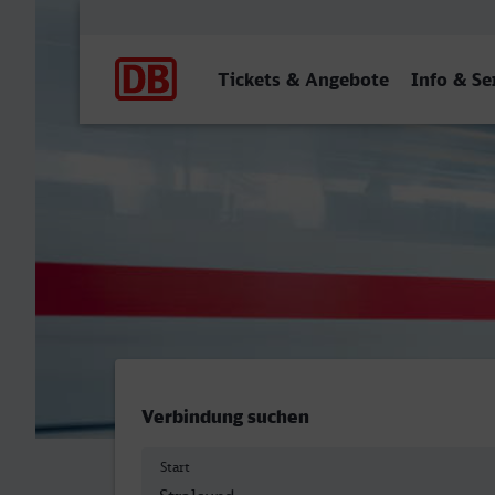
Hauptnavigation
Tickets & Angebote
Info & Se
Stralsund Hbf - Wuppertal
Verbindung suchen
Start