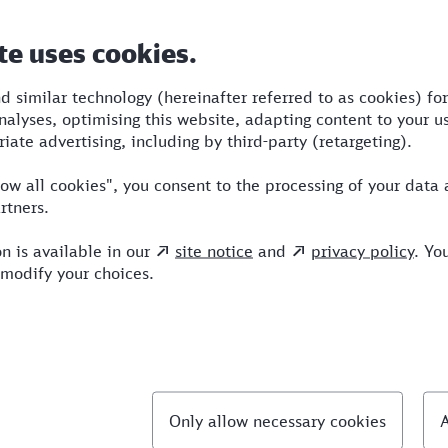
Dauer
Umstiege
Verkehrsmittel
7:48
3
STR,OE,ICE
llte Fragen
hnellste Verbindung von Stralsund nach Sankt A