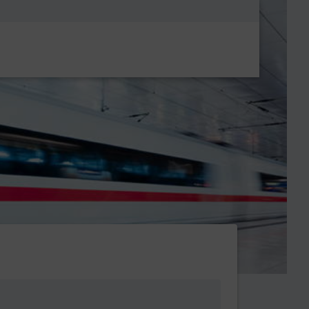
Metanavigatio