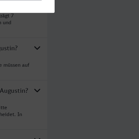
rägt 7
n und
ustin?
ie müssen auf
 Augustin?
tte
heidet. In