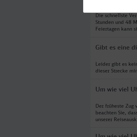
Die schnellste Ve
Stunden und 48 M
Feiertagen kann s
Gibt es eine d
Leider gibt es ke
dieser Strecke mi
Um wie viel Uh
Der früheste Zug 
beachten Sie, das
unserer Reiseausku
Um wie viel Uh