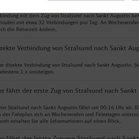
rbindung mit dem Zug von Stralsund nach Sankt Augustin bet
inuten mit etwa 32 Verbindungen pro Tag. An Wochenende
ich die Reisezeit ändern.
irekte Verbindung von Stralsund nach Sankt Aug
ine direkte Verbindung von Stralsund nach Sankt Augustin. S
ndestens 1 x umsteigen.
r fährt der erste Zug von Stralsund nach Sankt
von Stralsund nach Sankt Augustin fährt um 00:16 Uhr ab. Bi
s der Fahrplan sich an Wochenenden und Feiertagen untersc
nft erhalten Sie alle Informationen auf einen Blick.
r fährt der letzte Zug von Stralsund nach Sankt