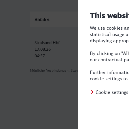
Abfahrt
Ankunft
Stralsund Hbf
St Augustin Ort
13.08.26
13.08.26
04:57
12:45
Mögliche Verbindungen, Stand: 2026-07-30 03:08
Häufig geste
Was ist die sc