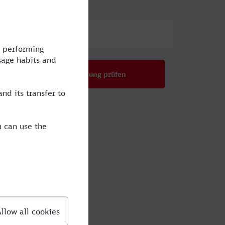
Preis
Verbindung prüfen
ugustin?