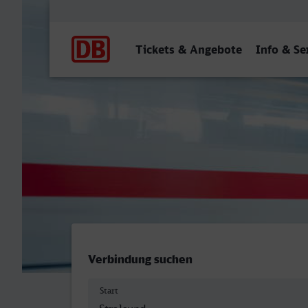
Hauptnavigation
Tickets & Angebote
Info & Se
Stralsund Hbf - St Augusti
Verbindung suchen
Start