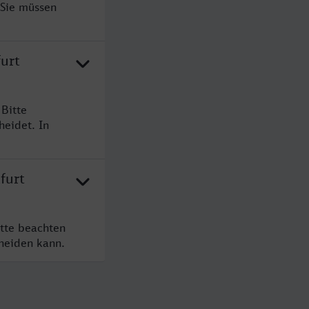
 Sie müssen
furt
 Bitte
heidet. In
furt
itte beachten
cheiden kann.