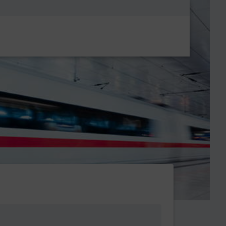
Metanavigatio