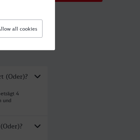
rt (Oder)?
eträgt 4
n und
 (Oder)?