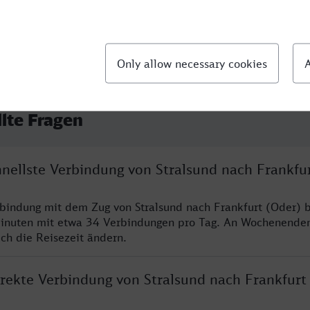
llte Fragen
hnellste Verbindung von Stralsund nach Frankfu
rbindung mit dem Zug von Stralsund nach Frankfurt (Oder) b
inuten mit etwa 34 Verbindungen pro Tag. An Wochenende
ich die Reisezeit ändern.
irekte Verbindung von Stralsund nach Frankfurt