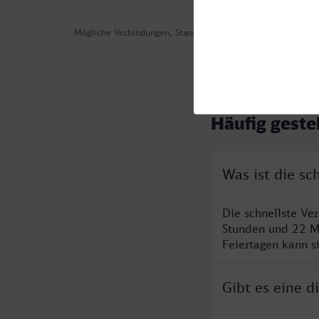
Mögliche Verbindungen, Stand: 2026-08-03 15:48
Häufig geste
Was ist die sc
Die schnellste Ve
Stunden und 22 M
Feiertagen kann s
Gibt es eine d