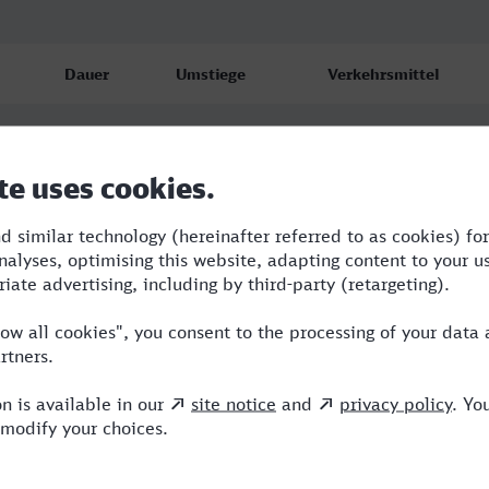
Dauer
Umstiege
Verkehrsmittel
4:22
2
S,OE,ICE
4:38
2
RE,NEB
4:34
2
RE,NEB