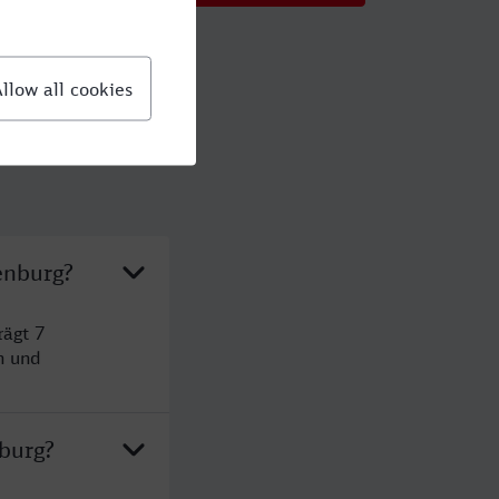
enburg?
rägt 7
n und
nburg?