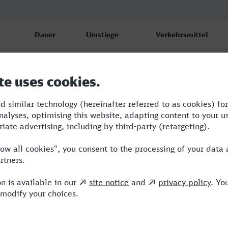
Dauer
Umstiege
Verkehrsmittel
7:51
3
ICE,VIA,HLB
8:02
3
RE,ICE,VIA,HLB
10:53
2
RE,ICE