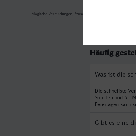
Mögliche Verbindungen, Stand: 2026-08-04 01:57
Häufig geste
Was ist die sc
Die schnellste Ve
Stunden und 51 M
Feiertagen kann s
Gibt es eine 