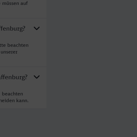
e müssen auf
ffenburg?
tte beachten
 unserer
affenburg?
e beachten
cheiden kann.