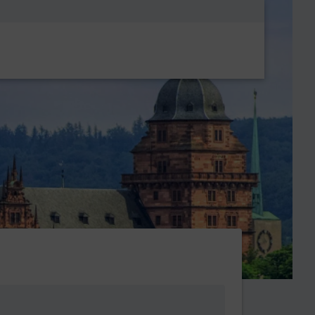
Metanavigatio