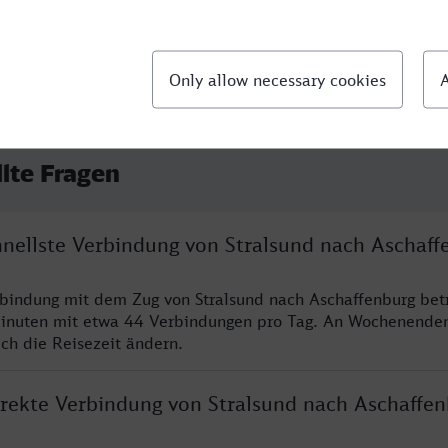
llte Fragen
hnellste Verbindung von Stralsund nach Aschaff
rbindung mit dem Zug von Stralsund nach Aschaffenburg bet
inuten mit etwa 44 Verbindungen pro Tag. An Wochenende
ich die Reisezeit ändern.
direkte Verbindung von Stralsund nach Aschaffe