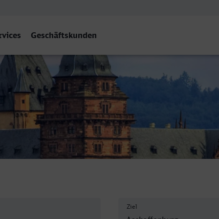
rvices
Geschäftskunden
burg Hbf
Ziel