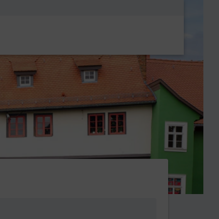
Metanavigatio