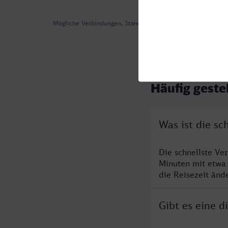
Mögliche Verbindungen, Stand: 2026-08-05 11:49
Häufig geste
Was ist die sc
Die schnellste Ve
Minuten mit etwa
die Reisezeit änd
Gibt es eine d