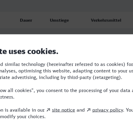
Dauer
Umstiege
Verkehrsmittel
4:29
2
NX,ICE
4:29
2
NX,ICE
5:13
2
RE,ICE