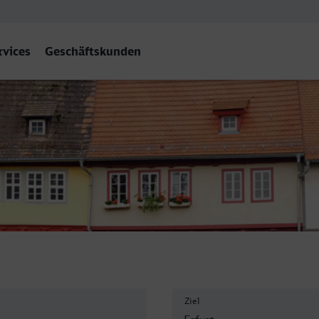
rvices
Geschäftskunden
urt Hbf
Ziel