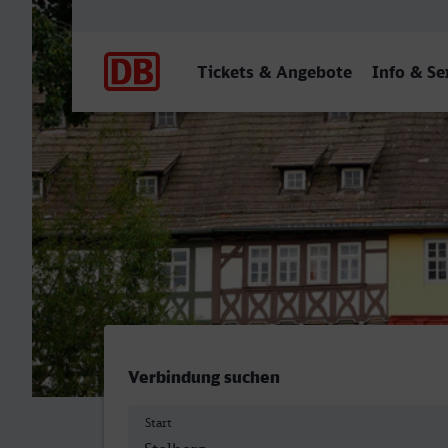
Hauptnavigation
Tickets & Angebote
Info & Se
Stolberg (Rheinl) Hbf - Erf
Verbindung suchen
Start