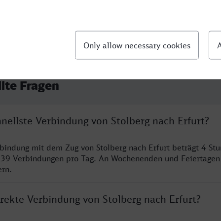
llte Fragen
hnellste Verbindung von Stolberg nach Erfurt?
rbindung mit dem Zug von Stolberg nach Erfurt beträgt 4 St
 39 Verbindungen pro Tag. An Wochenenden und Feiertagen 
ern.
irekte Verbindung von Stolberg nach Erfurt?