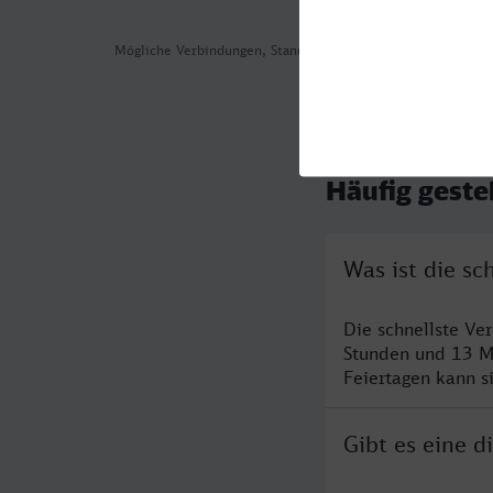
Mögliche Verbindungen, Stand: 2026-08-01 02:04
Häufig geste
Was ist die s
Die schnellste Ve
Stunden und 13 M
Feiertagen kann s
Gibt es eine 