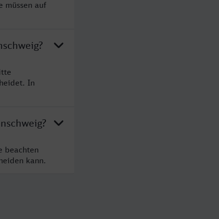
ie müssen auf
nschweig?
tte
heidet. In
unschweig?
te beachten
cheiden kann.