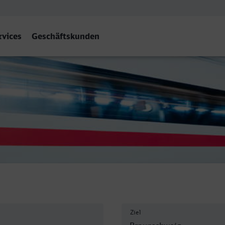
rvices
Geschäftskunden
hweig Hbf
Ziel