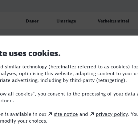
Dauer
Umstiege
Verkehrsmittel
4:13
4
BUS,RE,ICE
4:13
4
BUS,RE,ICE
5:02
6
RB,BUS,RE