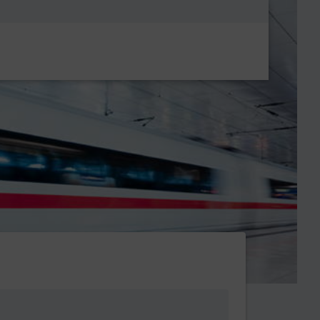
Metanavigatio