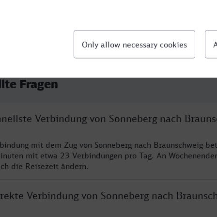
llte Fragen
chnellste Verbindung von Sonneberg nach Braun
rbindung mit dem Zug von Sonneberg nach Braunschweig bet
inuten mit etwa 23 Verbindungen pro Tag. An Wochenende
ich die Reisezeit ändern.
direkte Verbindung von Sonneberg nach Braunsc