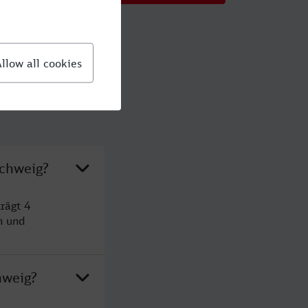
schweig?
rägt 4
n und
hweig?