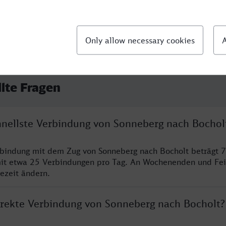
llte Fragen
chnellste Verbindung von Sonneberg nach Bochol
rbindung mit dem Zug von Sonneberg nach Bocholt beträgt 
it etwa 25 Verbindungen pro Tag. An Wochenenden und Fei
sezeit ändern.
direkte Verbindung von Sonneberg nach Bocholt?