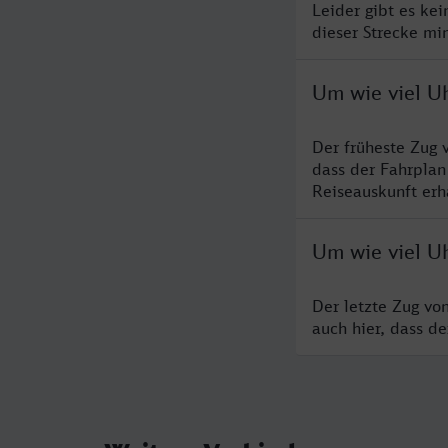
Leider gibt es ke
dieser Strecke mi
Um wie viel U
Der früheste Zug 
dass der Fahrplan
Reiseauskunft erha
Um wie viel U
Der letzte Zug vo
auch hier, dass d