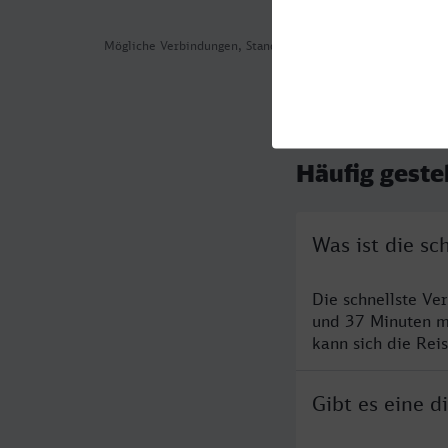
Mögliche Verbindungen, Stand: 2026-08-05 17:39
Häufig geste
Was ist die s
Die schnellste Ve
und 37 Minuten m
kann sich die Rei
Gibt es eine 