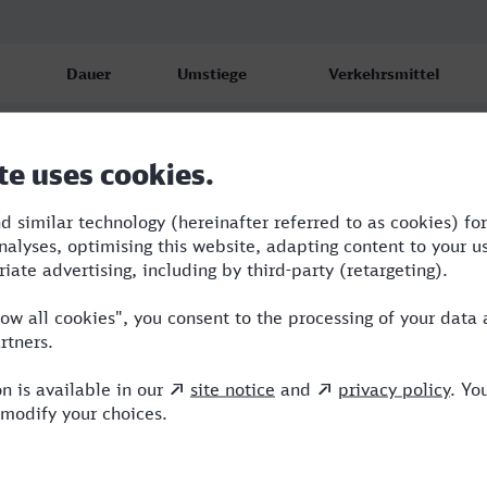
Dauer
Umstiege
Verkehrsmittel
7:37
2
RE,ICE,VIA
7:38
2
RE,ICE,VIA
11:38
5
RE,ICE,NX,VIA