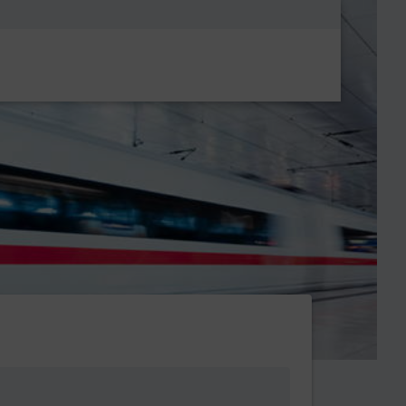
Metanavigatio