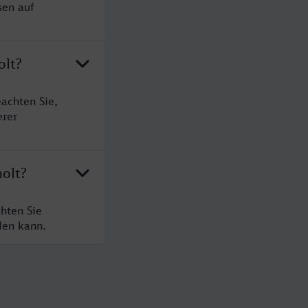
sen auf
olt?
achten Sie,
erer
holt?
hten Sie
den kann.