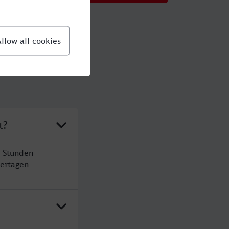
t?
7 Stunden
ertagen