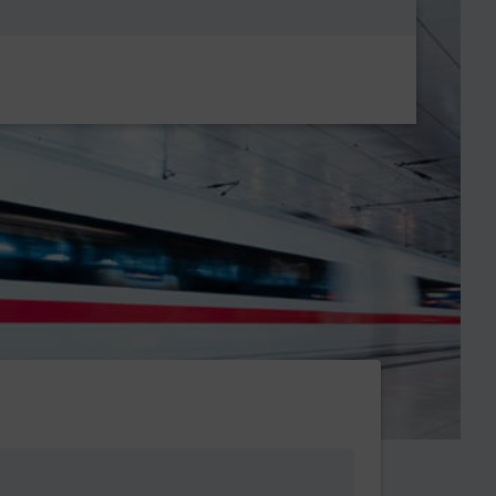
Metanavigatio