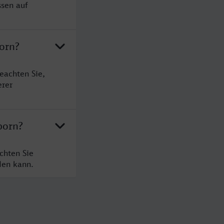
ssen auf
born?
eachten Sie,
erer
born?
chten Sie
den kann.