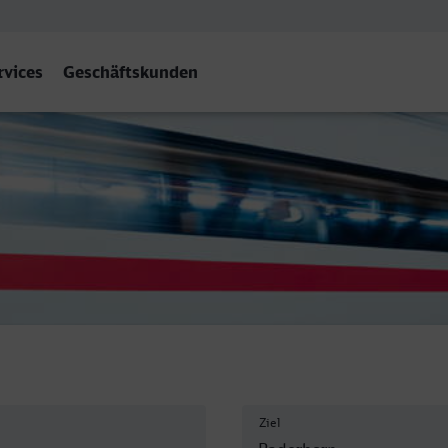
rvices
Geschäftskunden
Hbf
Ziel