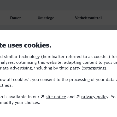
Dauer
Umstiege
Verkehrsmittel
1:46
1
ICE,NX
2:08
1
ERB,ICE
2:03
1
NX