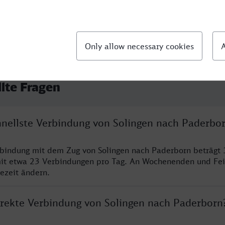
llte Fragen
chnellste Verbindung von Solingen nach Paderbo
rbindung mit dem Zug von Solingen nach Paderborn beträgt 
it etwa 23 Verbindungen pro Tag. An Wochenenden und Fei
sezeit ändern.
direkte Verbindung von Solingen nach Paderborn