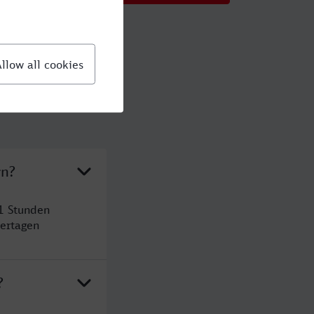
rn?
1 Stunden
ertagen
?