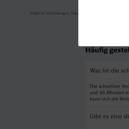
Mögliche Verbindungen, Stand: 2026-08-07 00:44
Häufig geste
Was ist die s
Die schnellste Ve
und 46 Minuten m
kann sich die Rei
Gibt es eine 