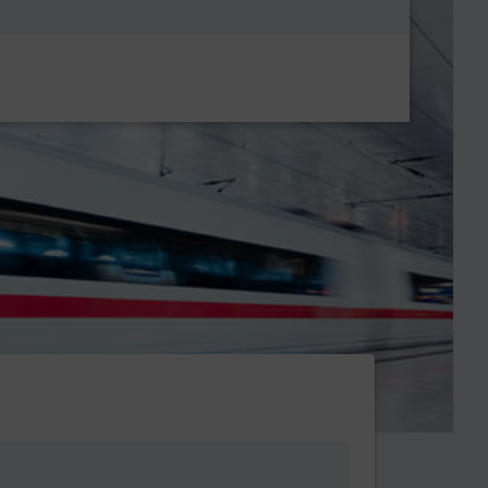
Metanavigatio