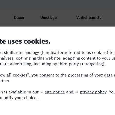
Dauer
Umstiege
Verkehrsmittel
6:24
2
NX,ICE,IC
7:30
4
RE,OE,NX,ICE
10:19
3
RB,OE,NX,ICE