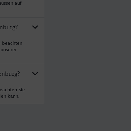
müssen auf
enburg?
e beachten
 unserer
enburg?
eachten Sie
den kann.