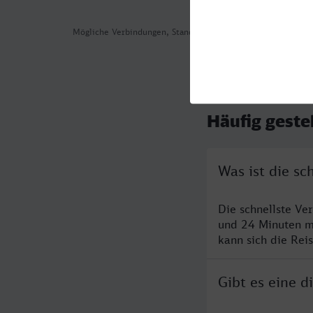
Mögliche Verbindungen, Stand: 2026-08-02 00:32
Häufig geste
Was ist die s
Die schnellste Ve
und 24 Minuten m
kann sich die Rei
Gibt es eine 