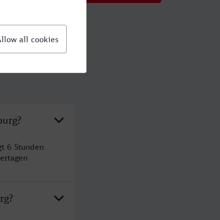
burg?
gt 6 Stunden
ertagen
rg?