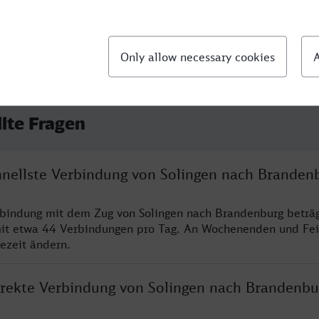
llte Fragen
chnellste Verbindung von Solingen nach Branden
rbindung mit dem Zug von Solingen nach Brandenburg beträ
it etwa 44 Verbindungen pro Tag. An Wochenenden und Fei
sezeit ändern.
direkte Verbindung von Solingen nach Brandenbu