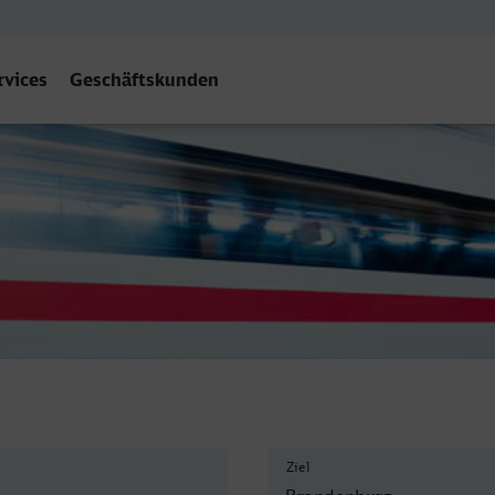
rvices
Geschäftskunden
g Hbf
Ziel