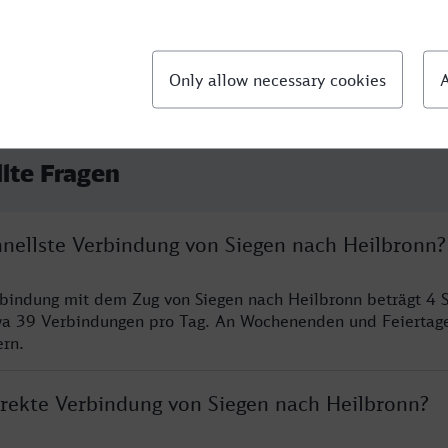
llte Fragen
hnellste Verbindung von Siegen nach Heilbronn?
rbindung mit dem Zug von Siegen nach Heilbronn beträgt 4 
wa 39 Verbindungen pro Tag. An Wochenenden und Feiertage
ern.
direkte Verbindung von Siegen nach Heilbronn?