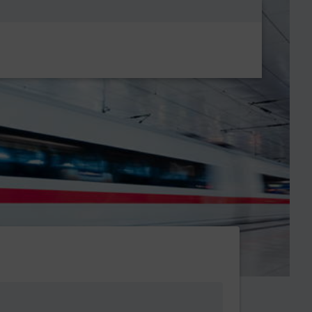
Metanavigatio