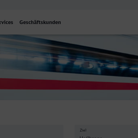
rvices
Geschäftskunden
f
Ziel