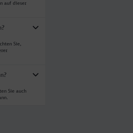
n auf dieser
n?
chten Sie,
erer
nn?
ten Sie auch
ann.