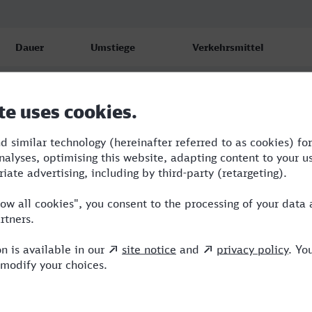
Dauer
Umstiege
Verkehrsmittel
4:03
3
RE,ICE,HLB
4:52
2
RE,ICE
4:37
4
RE,ARV,ICE