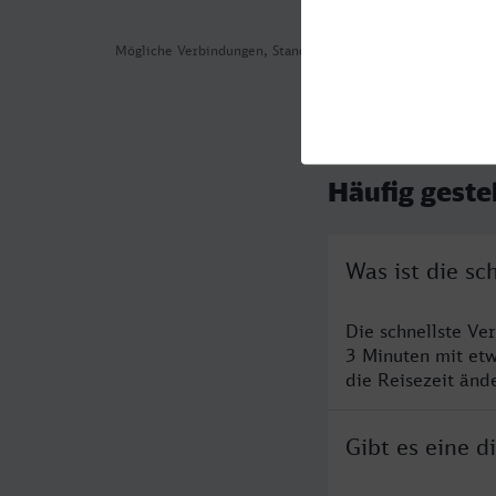
Mögliche Verbindungen, Stand: 2026-08-05 02:46
Häufig geste
Was ist die sc
Die schnellste Ve
3 Minuten mit et
die Reisezeit änd
Gibt es eine 